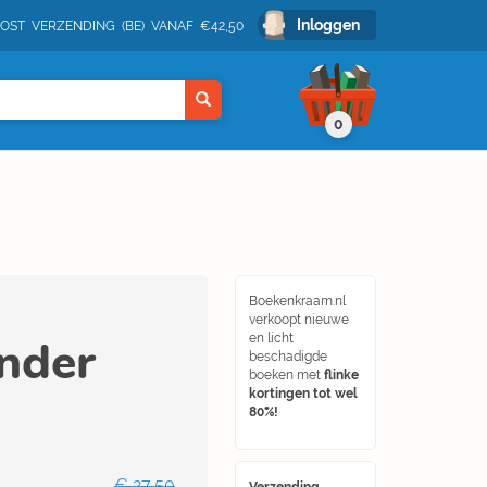
Inloggen
POST VERZENDING (BE) VANAF €42,50
0
Boekenkraam.nl
verkoopt nieuwe
inder
en licht
beschadigde
boeken met
flinke
kortingen tot wel
80%!
€ 27,50