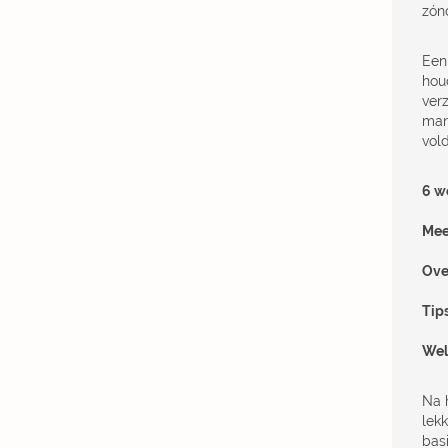
zónd
Een
houd
verz
mani
vol
6 w
Mee
Ove
Tip
Wel
Na 
lekk
bas