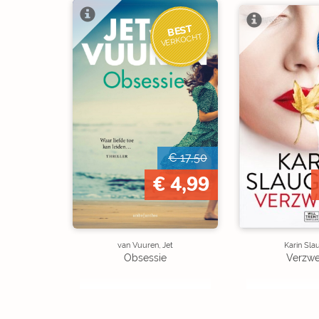
BEST
VERKOCHT
€ 17,50
€ 4,99
van Vuuren, Jet
Karin Sla
Obsessie
Verzw