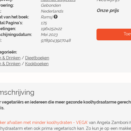
voering:
Gebonden
Onze prijs
:
Nederlands
at van het boek:
Ramsj
al Pagina's:
175
etingen:
196x252x22
Toe
schijningsdatum:
Mei 2023
:
9789043927048
egorieën:
n & Drinken
/
Dieetboeken
n & Drinken
/
Kookboeken
schrijving
r vegetariërs en iedereen die meer gezonde koolhydraatarme gerecht
is.
kker afvallen met minder koolhydraten - VEGA'
van Angela Zamboni
lhydraatarm eten ook prima vegetarisch kan. Zo kun je op een makkel