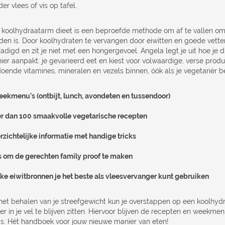
er vlees of vis op tafel.
 koolhydraatarm dieet is een beproefde methode om af te vallen om
en is. Door koolhydraten te vervangen door eiwitten en goede vetten,
adigd en zit je niet met een hongergevoel. Angela legt je uit hoe je
er aanpakt: je gevarieerd eet en kiest voor volwaardige, verse produc
doende vitamines, mineralen en vezels binnen, óók als je vegetariër b
eekmenu’s (ontbijt, lunch, avondeten en tussendoor)
r dan 100 smaakvolle vegetarische recepten
rzichtelijke informatie met handige tricks
s om de gerechten family proof te maken
ke eiwitbronnen je het beste als vleesvervanger kunt gebruiken
het behalen van je streefgewicht kun je overstappen op een koolhydr
er in je vel te blijven zitten. Hiervoor blijven de recepten en weekme
is. Hét handboek voor jouw nieuwe manier van eten!