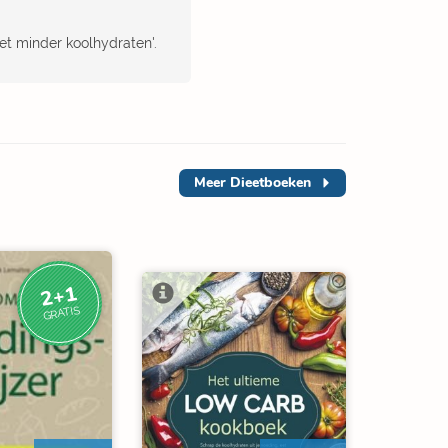
et minder koolhydraten'.
Meer
Dieetboeken
2+1
GRATIS