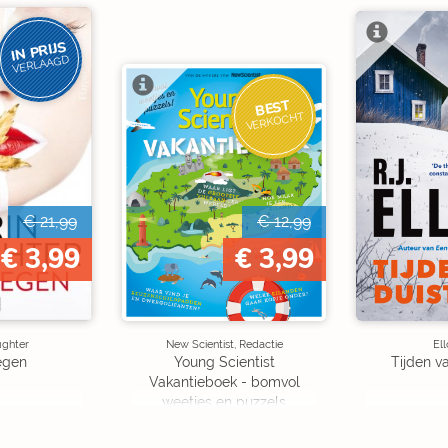
IN PRIJS
VERLAAGD
BEST
VERKOCHT
€ 21,99
€ 12,99
€ 3,99
€ 3,99
ughter
New Scientist, Redactie
Ell
egen
Young Scientist
Tijden v
Vakantieboek - bomvol
weetjes en puzzels