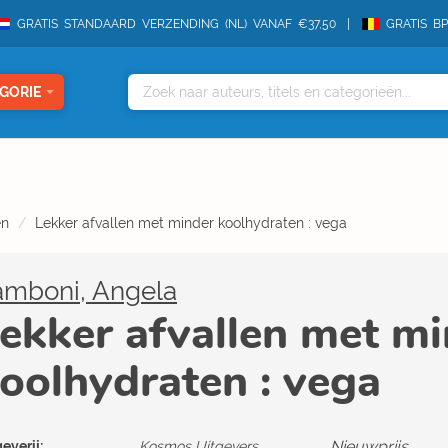
GRATIS STANDAARD VERZENDING (NL) VANAF €37,50
GRATIS B
GORIE
en
Lekker afvallen met minder koolhydraten : vega
amboni, Angela
ekker afvallen met m
oolhydraten : vega
Nieuwprijs
everij:
Kosmos Uitgevers