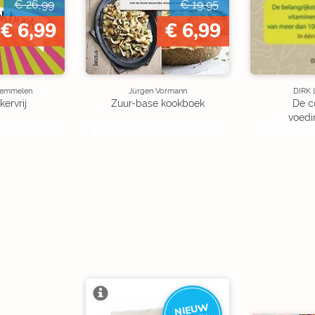
€ 26,99
€ 19,95
€ 6,99
€ 6,99
Bemmelen
Jürgen Vormann
DIRK
ervrij
Zuur-base kookboek
De c
voedi
NIEUW