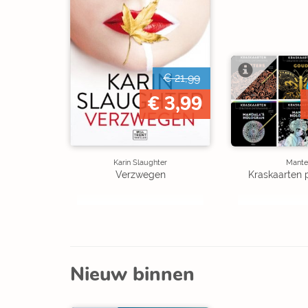
€ 21,99
€ 3,99
Karin Slaughter
Mante
Verzwegen
Kraskaarten 
Nieuw binnen