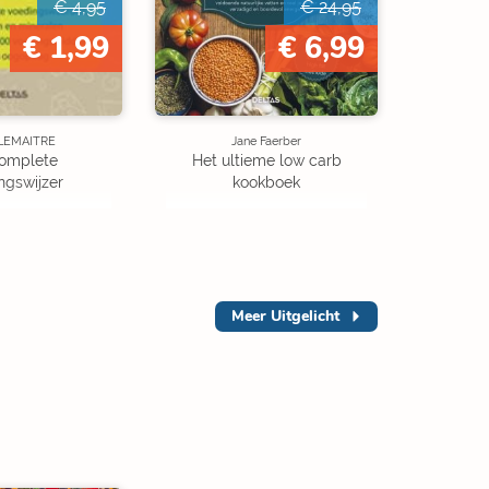
€ 4,95
€ 24,95
€ 1,99
€ 6,99
 LEMAITRE
Jane Faerber
omplete
Het ultieme low carb
ngswijzer
kookboek
Meer
Uitgelicht