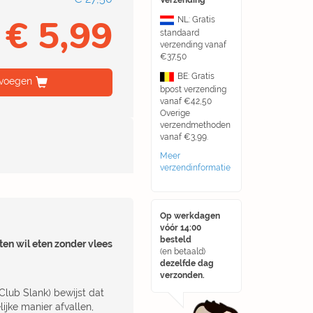
Verzending
€ 5,99
NL: Gratis
standaard
verzending vanaf
€37,50
BE: Gratis
voegen
bpost verzending
vanaf €42,50
Overige
verzendmethoden
vanaf €3,99.
Meer
verzendinformatie
Op werkdagen
vóór 14:00
besteld
en wil eten zonder vlees
(en betaald)
dezelfde dag
verzonden.
(Club Slank) bewijst dat
ijke manier afvallen,