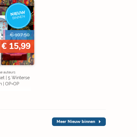
NIEUW
BINNEN
€ 107,50
€ 15,99
se auteurs
et | 5 Winterse
n | OP=OP
Meer
Nieuw binnen