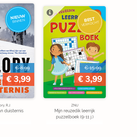
NIEUW
BEST
BINNEN
VERKOCHT
€ 8,99
€ 15,99
€ 3,99
€ 3,99
ory, R.J.
ZNU
an duisternis
Mijn reuzedik leerrijk
puzzelboek (9-11 j.)