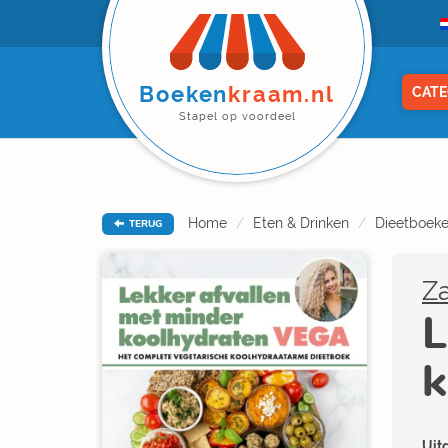
Boeken
kraam.nl
CATE
Stapel op voordeel
Home
Eten & Drinken
Dieetboek
TERUG
Z
L
k
Uitg