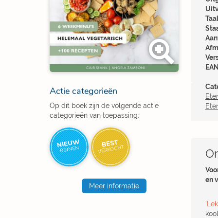
Uit
Taal
Sta
Aant
Afm
Ver
EAN
Cat
Actie categorieën
Ete
Op dit boek zijn de volgende actie
Ete
categorieën van toepassing:
NIEUW
BEST
VERKOCHT
BINNEN
Om
Voo
en v
Meer informatie
'Le
koo