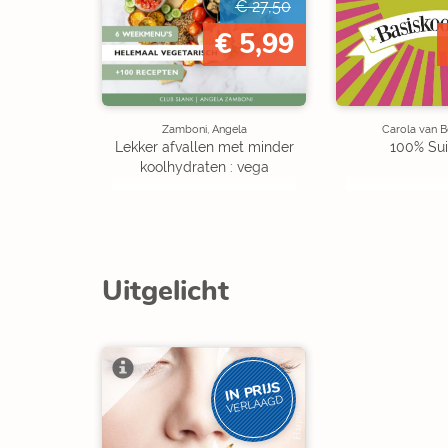
€ 27,50
€ 5,99
Zamboni, Angela
Carola van 
Lekker afvallen met minder
100% Suik
koolhydraten : vega
Uitgelicht
IN PRIJS
VERLAAGD