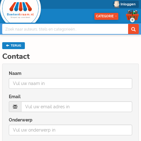
Inloggen
Boeken
kraam.nl
CATEGORIE
Stapel op voordeel
0
TERUG
Contact
Naam
Email
Onderwerp