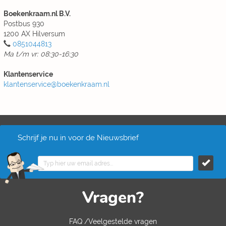
Boekenkraam.nl B.V.
Postbus 930
1200 AX Hilversum
0851044813
Ma t/m vr: 08:30-16:30
Klantenservice
klantenservice@boekenkraam.nl
Schrijf je nu in voor de Nieuwsbrief
Vragen?
FAQ /Veelgestelde vragen