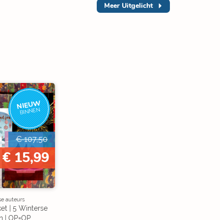
Meer
Uitgelicht
NIEUW
BINNEN
€ 107,50
€ 15,99
se auteurs
et | 5 Winterse
n | OP=OP