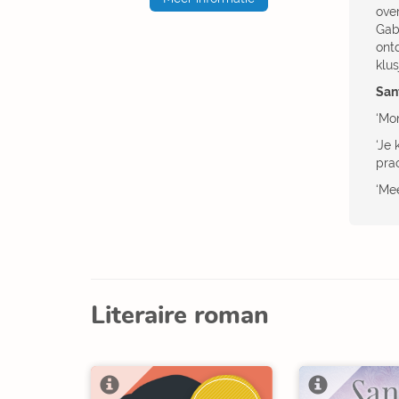
ove
Gab
ont
klu
San
‘Mo
‘Je
pra
‘Me
Literaire roman