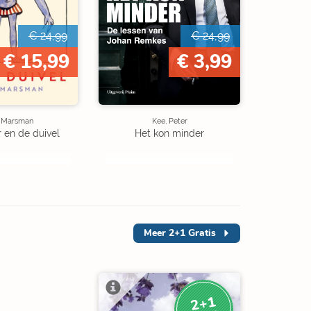
€ 24,99
€ 24,99
€ 15,99
€ 3,99
e Marsman
Kee, Peter
r en de duivel
Het kon minder
Meer
2+1 Gratis
2+1