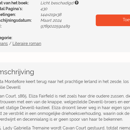
at van het boek:
Licht beschadigd
al Pagina's:
430
etingen:
144x219x38
Toe
schijningsdatum:
Maart 2024
:
9789022592489
egorie:
mans
/
Literaire roman
schrijving
a Montefiore keert terug naar het prachtige Ierland in het zesde, los
lie Deverill
n Court, 1865. Eliza Fairfield is niet zoals haar drie oudere zussen,
 trouwen met een van de knappe, welgestelde Deverill-broers en ee
het statige Deverill-kasteel. Eliza droomt liever weg in haar eigen s
t ze verstrikt in een onmogelijke driehoeksverhouding, waarin ook de 
verdwijnt en decennialang is er geen spoor van haar te bekennen.
5. Lady Gabriella Tremaine wordt Cavan Court gestuurd, totdat ­niem