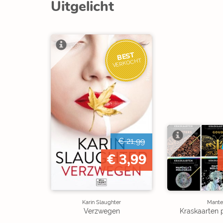
Uitgelicht
BEST
VERKOCHT
€ 21,99
€ 3,99
Karin Slaughter
Mante
Verzwegen
Kraskaarten 