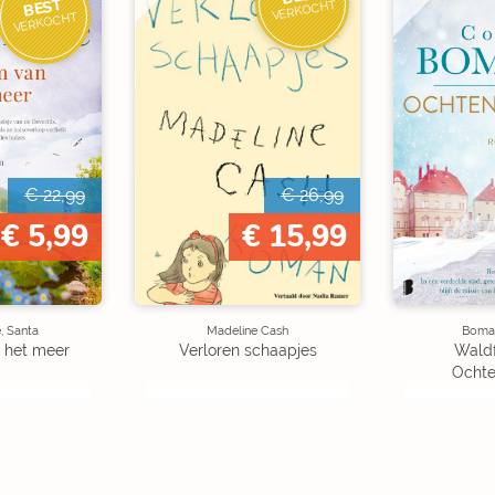
BEST
VERKOCHT
VERKOCHT
€ 22,99
€ 26,99
€ 5,99
€ 15,99
, Santa
Madeline Cash
Boman
 het meer
Verloren schaapjes
Waldf
Ochte