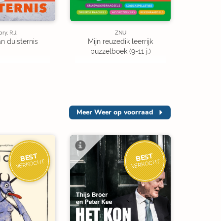
ory, R.J.
ZNU
an duisternis
Mijn reuzedik leerrijk
puzzelboek (9-11 j.)
Meer
Weer op voorraad
BEST
BEST
VERKOCHT
VERKOCHT