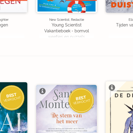
ughter
New Scientist, Redactie
Ell
egen
Young Scientist
Tijden v
Vakantieboek - bomvol
weetjes en puzzels
BEST
BEST
VERKOCHT
VERKOCHT