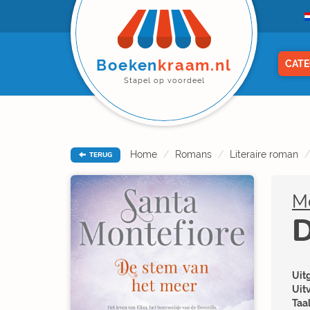
Boeken
kraam.nl
CATE
Stapel op voordeel
Home
Romans
Literaire roman
TERUG
Mo
D
Uitg
Uit
Taal