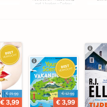
met 3 boeken + Cadeau
OP=OP
BEST
VERKOCHT
BEST
VERKOCHT
€ 21,99
€ 12,99
€ 3,99
€ 3,99