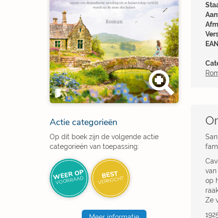
Sta
Aant
Afm
Ver
EAN
Cat
Ro
Om
Actie categorieën
Op dit boek zijn de volgende actie
Sant
categorieën van toepassing:
fami
Cava
van
WEER OP
BEST
VOORRAAD
VERKOCHT
op 
raak
Ze 
192
Meer informatie