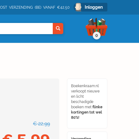
Inloggen
POST VERZENDING (BE) VANAF €42,50
0
Boekenkraam.nl
verkoopt nieuwe
en licht
beschadigde
boeken met
flinke
kortingen tot wel
80%!
€ 22,99