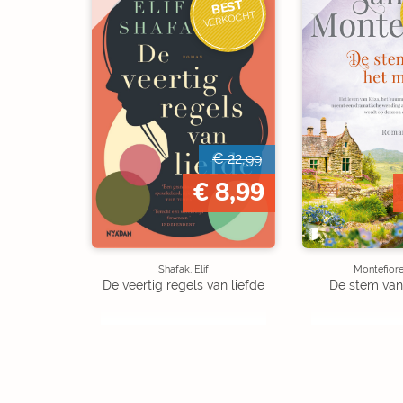
BEST
VERKOCHT
€ 22,99
€ 8,99
Shafak, Elif
Montefiore
De veertig regels van liefde
De stem van