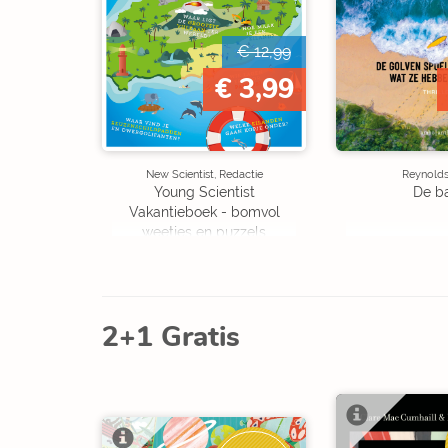
€ 12,99
€ 3,99
New Scientist, Redactie
Reynolds,
Young Scientist
De b
Vakantieboek - bomvol
weetjes en puzzels
2+1 Gratis