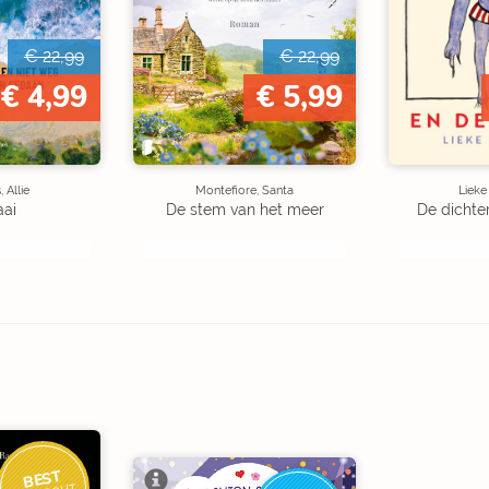
€ 22,99
€ 22,99
€ 4,99
€ 5,99
 Allie
Montefiore, Santa
Liek
aai
De stem van het meer
De dichte
BEST