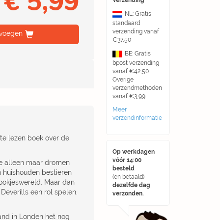
€ 5,99
Verzending
NL: Gratis
standaard
verzending vanaf
voegen
€37,50
BE: Gratis
bpost verzending
vanaf €42,50
Overige
verzendmethoden
vanaf €3,99.
Meer
verzendinformatie
 te lezen boek over de
Op werkdagen
vóór 14:00
 die alleen maar dromen
besteld
n huishouden bestieren
(en betaald)
prookjeswereld. Maar dan
dezelfde dag
Deverills een rol spelen.
verzonden.
and in Londen het nog