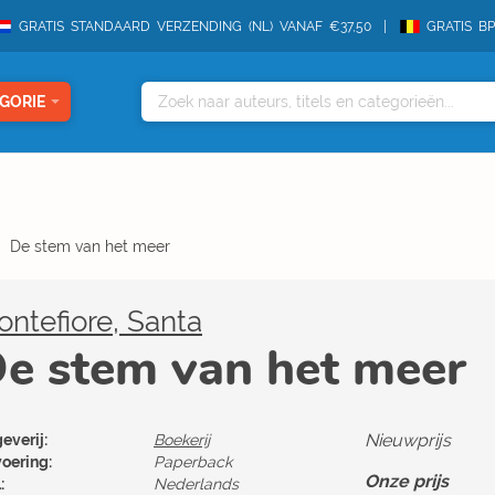
GRATIS STANDAARD VERZENDING (NL) VANAF €37,50
GRATIS B
GORIE
De stem van het meer
ntefiore, Santa
e stem van het meer
Nieuwprijs
everij:
Boekerij
voering:
Paperback
Onze prijs
:
Nederlands