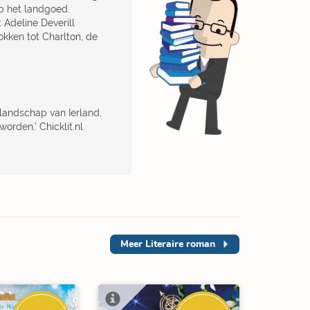
op het landgoed.
 Adeline Deverill
kken tot Charlton, de
 landschap van Ierland,
orden.’ Chicklit.nl
Meer
Literaire roman