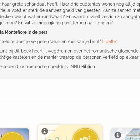
r haar grote schandaal heeft. Haar drie oudtantes wonen nog altijd 
riella voelt er sterk de aanwezigheid van geesten. Kan ze samen met
dekken wie of wat er rondwaart? En waarom voelt ze zich zo aangetro
sjesman? En wil ze eigenlijk nog wel terug naar Londen?
ta Montefiore in de pers
ntefiore doet je vergeten waar en met wie je bent.’
Libelle
 kunt bij dit boek heerlijk wegdromen over het romantische glooiende
chtige kastelen en de manier waarop de personen verliefd op elkaar w
eslepend, ontroerend en beeldrijk.’ NBD Biblion
BEST