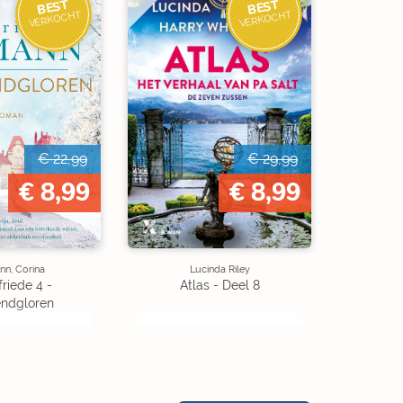
BEST
BEST
VERKOCHT
VERKOCHT
€ 22,99
€ 29,99
€ 8,99
€ 8,99
n, Corina
Lucinda Riley
riede 4 -
Atlas - Deel 8
ndgloren