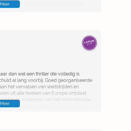
 34 auteurs op caleidoscopische manier
Meer
 unieke en onsterfelijke stijl door alle
LAATSTE
STUKS
Maar dan wel een thriller die volledig is
schuld al lang voorbij. Goed georganiseerde
aan het vervalsen van wedstrijden en
alen uit alle hoeken van Europa ontstaat
achter de schermen van het internationale
Meer
r Europa gaan Tom Knipping en Iwan van
 De lage landen. In de ruim 20 verhalen
eganda en Thailand rijk kunt worden met
t het ene onthutsende verhaal na het andere