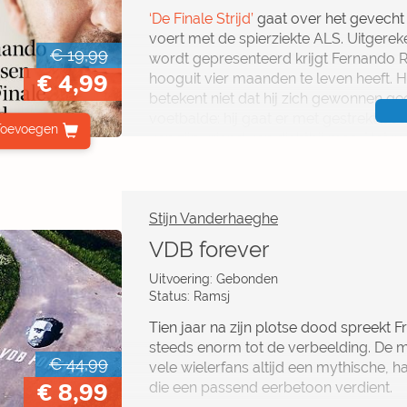
‘De Finale Strijd’
gaat over het gevecht
voert met de spierziekte ALS. Uitgerek
€ 19,99
wordt gepresenteerd krijgt Fernando Ri
€ 4,99
hooguit vier maanden te leven heeft. Ho
betekent niet dat hij zich gewonnen geef
voetbalde: hij gaat er met gestrekt bee
Toevoegen
van zijn vriend van dichtbij mee. Het re
van een man die zes jaar lang de dood
Stijn Vanderhaeghe
VDB forever
Uitvoering: Gebonden
Status: Ramsj
Tien jaar na zijn plotse dood spreekt
steeds enorm tot de verbeelding. De
€ 44,99
vele wielerfans altijd een mythische, ha
€ 8,99
die een passend eerbetoon verdient.