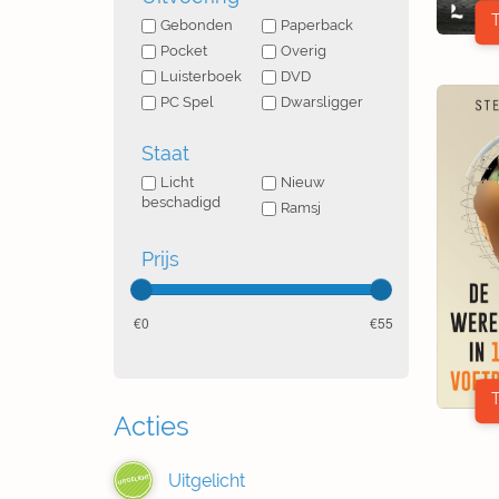
Gebonden
Paperback
Pocket
Overig
Luisterboek
DVD
PC Spel
Dwarsligger
Staat
Licht
Nieuw
beschadigd
Ramsj
Prijs
0
55
Acties
Uitgelicht
UITGELICHT