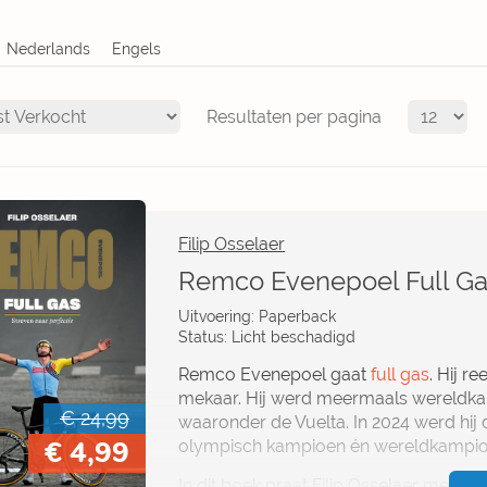
Resultaten per pagina
Filip Osselaer
Remco Evenepoel Full G
Uitvoering: Paperback
Status: Licht beschadigd
Remco Evenepoel gaat
full gas
. Hij r
mekaar. Hij werd meermaals wereldka
€ 24,99
waaronder de Vuelta. In 2024 werd hij d
€ 4,99
olympisch kampioen én wereldkampioen
In dit boek praat Filip Osselaer met Re