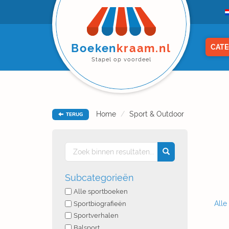
Boeken
kraam.nl
CATE
Stapel op voordeel
Home
Sport & Outdoor
TERUG
Subcategorieën
Alle sportboeken
Alle
Sportbiografieën
Sportverhalen
Balsport