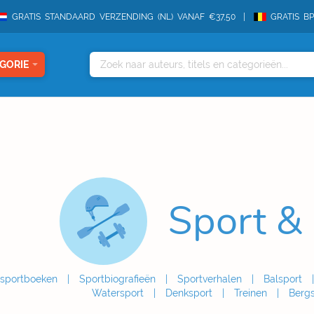
GRATIS STANDAARD VERZENDING (NL) VANAF €37,50
GRATIS B
GORIE
Sport &
 sportboeken
Sportbiografieën
Sportverhalen
Balsport
Watersport
Denksport
Treinen
Bergs