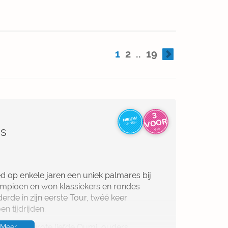
1
2
..
19
3
V
O
NIEUW
OR
BINNEN
as
€10
eed op enkele jaren een uniek palmares bij
mpioen en won klassiekers en rondes
erde in zijn eerste Tour, twéé keer
 tijdrijden.
mco, zijn grote liefde Oumi, ouders,
Meer