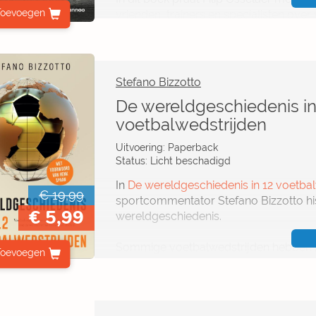
Toevoegen
vrienden, trainers en specialisten over 
diepgravende verhalen vol spanning, v
succes.
Stefano Bizzotto
De wereldgeschiedenis in
voetbalwedstrijden
Uitvoering: Paperback
Status: Licht beschadigd
In
De wereldgeschiedenis in 12 voetba
€ 19,99
sportcommentator Stefano Bizzotto hi
€ 5,99
wereldgeschiedenis.
Sommige voetbalwedstrijden hebben z
Toevoegen
genesteld, zoals de bekende EK-wedstr
in Nederland zich manifesteerden. Voe
verbonden met de wereldpolitiek en -g