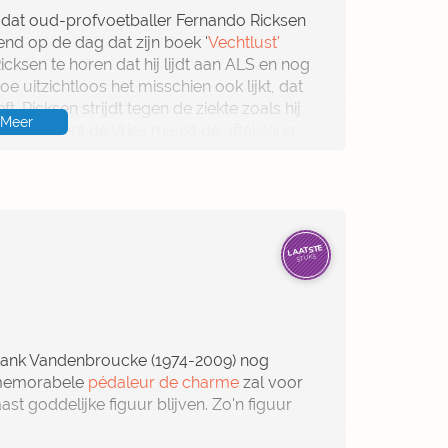
 dat oud-profvoetballer Fernando Ricksen
end op de dag dat zijn boek '
Vechtlust'
cksen te horen dat hij lijdt aan ALS en nog
e uitzichtloos het misschien ook lijkt, dat
t. Ricksen strijdt tegen de ziekte zoals hij
Meer
n in. Vincent de Vries maakt de aftakeling
sultaat is een indringend en intiem portret
 in de ogen keek.
LAATSTE
STUKS
 Frank Vandenbroucke (1974-2009) nog
 memorabele
pédaleur de charme
zal voor
ast goddelijke figuur blijven. Zo'n figuur