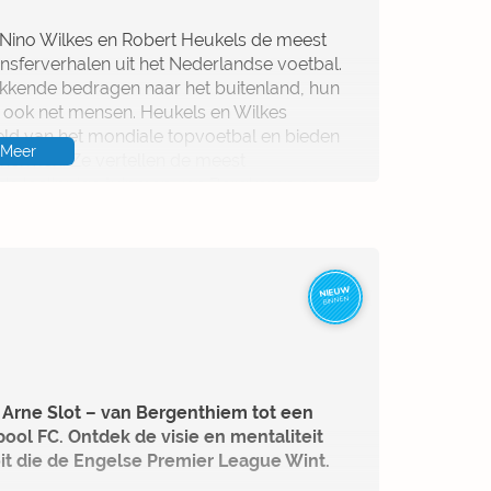
 Nino Wilkes en Robert Heukels de meest
nsferverhalen uit het Nederlandse voetbal.
kkende bedragen naar het buitenland, hun
 ook net mensen. Heukels en Wilkes
reld van het mondiale topvoetbal en bieden
Meer
schermen. Ze vertellen de meest
de loslippige tuinman van Bergkamp en
an Gaal, tot de innige clubliefde van het
aument.
NIEUW
BINNEN
n Arne Slot – van Bergenthiem tot een
ool FC. Ontdek de visie en mentaliteit
it die de Engelse Premier League Wint.