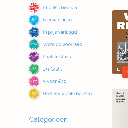
Engelse boeken
ENGELSE
BOEKEN
Nieuw binnen
NIEUW
BINNEN
In prijs verlaagd
IN PRIJS
VERLAAGD
Weer op voorraad
WEER OP
VOORRAAD
Laatste stuks
LAATSTE
STUKS
2+1 Gratis
2+1
GRATIS
3
3 voor €10
VOOR
€10
Best verkochte boeken
BEST
VERKOCHT
Categorieën