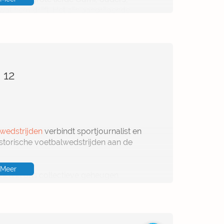
wat hem drijft. Het zijn aangrijpende,
erdriet, blijdschap, drama, vreugde,
 12
lwedstrijden
verbindt sportjournalist en
storische voetbalwedstrijden aan de
Meer
ich in ons collectieve geheugen
ijd in 1988 waarna anti-Duitse gevoelens
tbal blijkt soms verrassend nauw
eschiedenis.