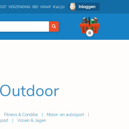
Inloggen
POST VERZENDING (BE) VANAF €42,50
0
 Outdoor
Fitness & Conditie
Motor- en autosport
port
Vissen & Jagen