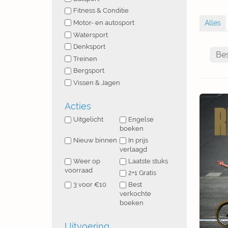
Fitness & Conditie
Motor- en autosport
Watersport
Denksport
Treinen
Bergsport
Vissen & Jagen
Acties
Uitgelicht
Engelse
boeken
Nieuw binnen
In prijs
verlaagd
Weer op
Laatste stuks
voorraad
2+1 Gratis
3 voor €10
Best
verkochte
boeken
Uitvoering