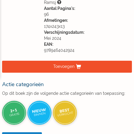
Ramsj
Aantal Pagina's:
96
Afmetingen:
174x243x13
Verschijningsdatum:
Mei 2024
EAN:
9789464042924
Toevoegen
Actie categorieën
Op dit boek zijn de volgende actie categorieën van toepassing:
NIEUW
BEST
2+1
VERKOCHT
BINNEN
GRATIS