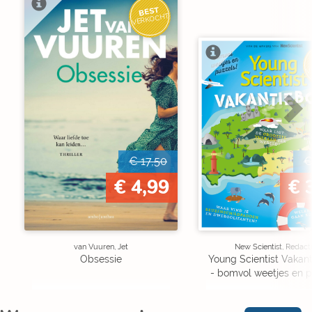
BEST
VERKOCHT
V
€ 17,50
€
€ 4,99
€ 
van Vuuren, Jet
New Scientist, Redact
Obsessie
Young Scientist Vakan
- bomvol weetjes en p