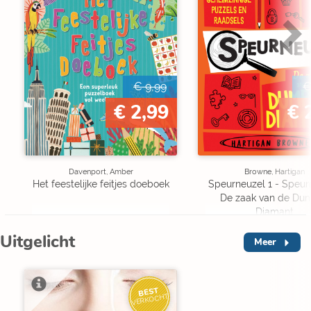
€ 9,99
€
€ 2,99
€ 
Davenport, Amber
Browne, Hartigan
Het feestelijke feitjes doeboek
Speurneuzel 1 - Speur
De zaak van de Du
Diamant
Uitgelicht
Meer
BEST
VERKOCHT