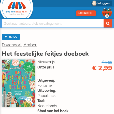
Inloggen
Boeken
kraam.nl
CATEGORIE
Stapel op voordeel
0
TERUG
Davenport, Amber
Het feestelijke feitjes doeboek
Nieuwprijs
€ 9,99
€ 2,99
2+1
Onze prijs
GRATIS
Uitgeverij:
Fontaine
Uitvoering:
Paperback
Taal:
Nederlands
Staat van het boek: