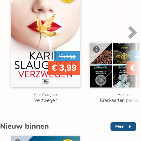
€ 21,99
€ 
€ 3,99
€ 
Karin Slaughter
Manteau
Verzwegen
Kraskaarten pakket 
Nieuw binnen
Meer