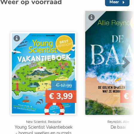
Weer op voorraad
Meer
V
BEST
VERKOCHT
€ 12,99
€
€ 3,99
€ 
New Scientist, Redactie
Reynolds, Allie
Young Scientist Vakantieboek
De baai
- bomvol weetjes en puzzels