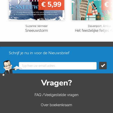
€ 5,99
€ 
Suzanne Vermeer
Davenport, Amber
Sneeuwstorm
Het feestelijke feitjes
Schrijf je nu in voor de Nieuwsbrief
Vragen?
FAQ /Veelgestelde vragen
Over boekenkraam