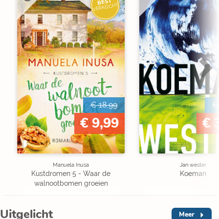
BEST
V
VERKOCHT
€ 18,99
€
€ 9,99
€ 
Manuela Inusa
Jan wester
Kustdromen 5 - Waar de
Koeman
walnootbomen groeien
Uitgelicht
Meer