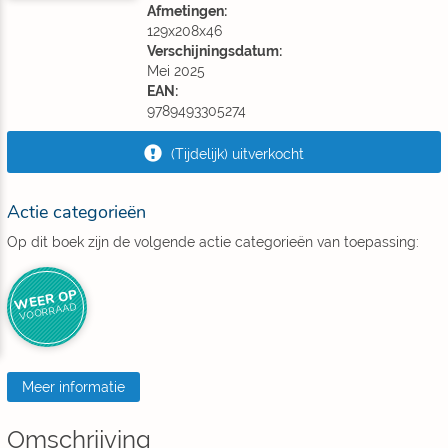
Afmetingen:
129x208x46
Verschijningsdatum:
Mei 2025
EAN:
9789493305274
(Tijdelijk) uitverkocht
Actie categorieën
Op dit boek zijn de volgende actie categorieën van toepassing:
WEER OP
VOORRAAD
Meer informatie
Omschrijving