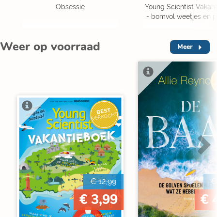
Obsessie
Young Scientist Vakan
- bomvol weetjes en p
Weer op voorraad
Meer
V
BEST
VERKOCHT
€ 12,99
€
€ 3,99
€ 