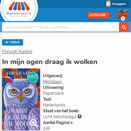
Inloggen
Boeken
kraam.nl
CATEGORIE
Stapel op voordeel
0
TERUG
Forugh Karimi
In mijn ogen draag ik wolken
Uitgeverij:
WEER OP
VOORRAAD
Meridiaan
Uitvoering:
Paperback
Taal:
Nederlands
Staat van het boek:
Licht beschadigd
Aantal Pagina's:
528