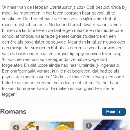
Winnaar van de Hebban Literatuurprijs 2023 Ooit besloot Widá bij
moeilijke momenten in het leven voortaan haar gevoel uit te
schakelen. Dat bracht haar ver toen ze als vijfienjarige Kabul
moest ontvluchten en in Nederland terechtkwam, waar ze zich
binnen de kortste keren de taal eigen maakte en de middelbare
school afrondde, waarna ze geneeskunde studeerde en een
carrière als psychiater opbouwde. Maar dan krijgt ze nieuws over
een meisje dat vroeger in Kabul als een zusje voor haar was en
valt de basis onder haar zo zorgvuldig opgebouwde leven weg.
‘Er was één verhaal van vroeger dat ze halverwege had
losgelaten. En dat losse eindje had haar uiteindelijk ingehaald.
Een onafgemaakt verhaal kun je niet begraven, dat had ze als
psychiater moeten weten.’ Widá ziet maar één uitweg: een oude
belofte nakomen en zo het verleden rechtzetten. Zal het haar
lukken dat ene verhaal af te maken en voorgoed te ruste te
leggen?
Romans
Meer
I