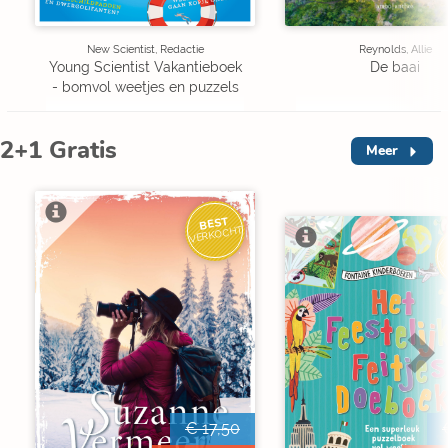
New Scientist, Redactie
Reynolds, Allie
Young Scientist Vakantieboek
De baai
- bomvol weetjes en puzzels
2+1 Gratis
Meer
BEST
VERKOCHT
V
€ 17,50