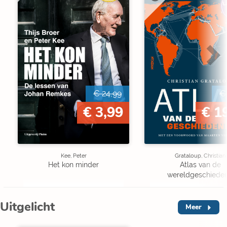
L
€ 24,99
€
€ 3,99
€ 1
Kee, Peter
Grataloup, Christian
Het kon minder
Atlas van de
wereldgeschieden
Uitgelicht
Meer