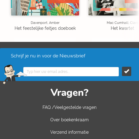
Davenport, Amber
Mac Cumhaill, Clare
Het feestelijke feitjes doeboek
Het kwartet
Schrijf je nu in voor de Nieuwsbrief
Vragen?
FAQ /Veelgestelde vragen
Over boekenkraam
Verzend informatie