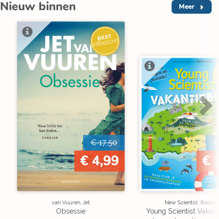
Nieuw binnen
Meer
BEST
VERKOCHT
V
€ 17,50
€
€ 4,99
€ 
van Vuuren, Jet
New Scientist, Redact
Obsessie
Young Scientist Vakan