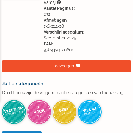
Ramsj
Aantal Pagina's:
232
Afmetingen:
136x211x18
Verschijningsdatum:
September 2025
EAN:
9789493420601
Toevoegen
Actie categorieën
Op dit boek zijn de volgende actie categorieën van toepassing:
3
WEER OP
NIEUW
BEST
VOOR
VOORRAAD
VERKOCHT
BINNEN
€10