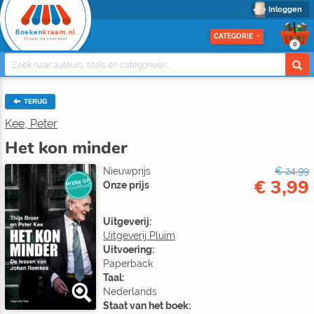
Inloggen
Boeken
kraam.nl
CATEGORIE
Stapel op voordeel
0
TERUG
Kee, Peter
Het kon minder
Nieuwprijs
€ 24,99
€ 3,99
WEER OP
Onze prijs
VOORRAAD
Uitgeverij:
Uitgeverij Pluim
Uitvoering:
Paperback
Taal:
Nederlands
Staat van het boek: