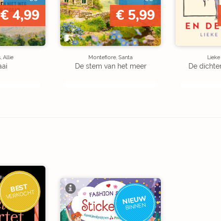
€ 4,99
€ 5,99
 Allie
Montefiore, Santa
Liek
aai
De stem van het meer
De dichte
BEST
VERKOCHT
NIEUW
BINNEN