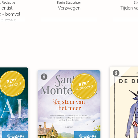
, Redactie
Karin Slaughter
Ell
ientist
Verzwegen
Tijden v
k - bomvol
 puzzels
BEST
BEST
VERKOCHT
VERKOCHT
€ 22,99
€ 22,99