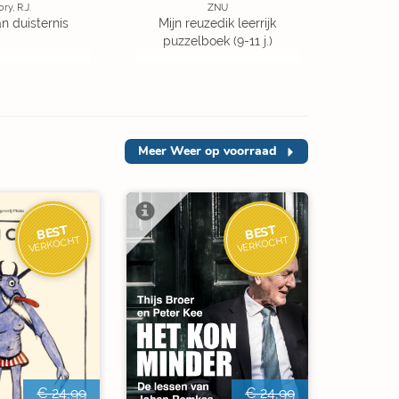
ory, R.J.
ZNU
an duisternis
Mijn reuzedik leerrijk
puzzelboek (9-11 j.)
Meer
Weer op voorraad
BEST
BEST
VERKOCHT
VERKOCHT
€ 24,99
€ 24,99