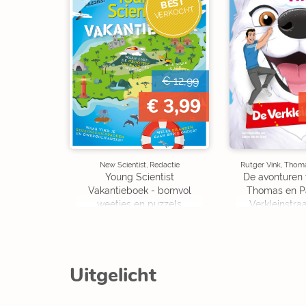
BEST
VERKOCHT
€ 12,99
€ 3,99
New Scientist, Redactie
Rutger Vink, Thom
Young Scientist
De avonturen 
Vakantieboek - bomvol
Thomas en P
weetjes en puzzels
Verkleinstraa
Editi
Uitgelicht