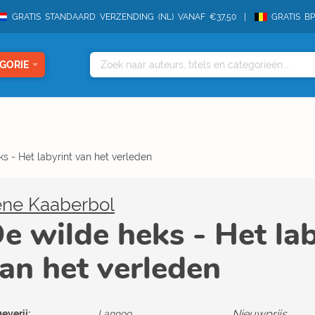
GRATIS STANDAARD VERZENDING (NL) VANAF €37,50
GRATIS B
GORIE
s - Het labyrint van het verleden
ene Kaaberbol
e wilde heks - Het lab
an het verleden
Nieuwprijs
everij:
Lannoo