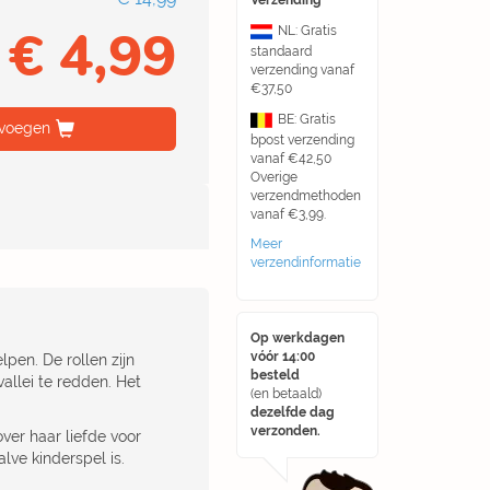
Verzending
€ 4,99
NL: Gratis
standaard
verzending vanaf
€37,50
BE: Gratis
voegen
bpost verzending
vanaf €42,50
Overige
verzendmethoden
vanaf €3,99.
Meer
verzendinformatie
Op werkdagen
vóór 14:00
pen. De rollen zijn
besteld
allei te redden. Het
(en betaald)
dezelfde dag
verzonden.
over haar liefde voor
lve kinderspel is.