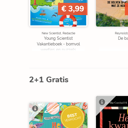
€ 3,99
New Scientist, Redactie
Reynolds,
Young Scientist
De b
Vakantieboek - bomvol
weetjes en puzzels
2+1 Gratis
BEST
VERKOCHT