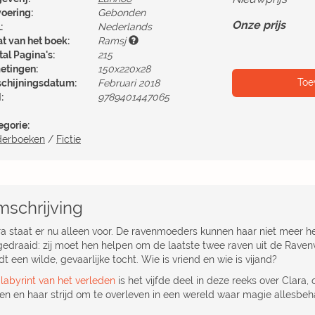
voering:
Gebonden
Onze prijs
:
Nederlands
at van het boek:
Ramsj
al Pagina's:
215
etingen:
150x220x28
Toe
schijningsdatum:
Februari 2018
:
9789401447065
egorie:
derboeken
/
Fictie
schrijving
ra staat er nu alleen voor. De ravenmoeders kunnen haar niet meer hel
edraaid: zij moet hen helpen om de laatste twee raven uit de Ravenv
t een wilde, gevaarlijke tocht. Wie is vriend en wie is vijand?
 labyrint van het verleden
is het vijfde deel in deze reeks over Clara, 
ren en haar strijd om te overleven in een wereld waar magie allesbeha