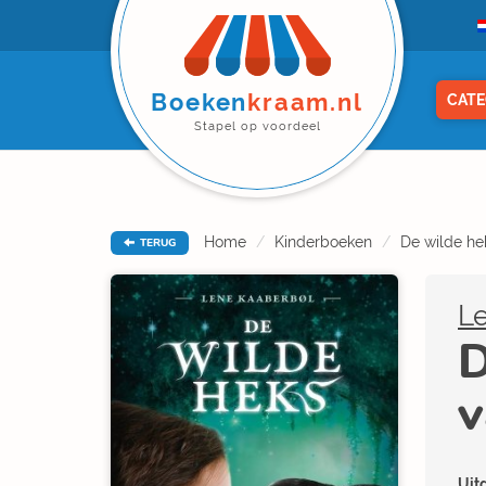
Boeken
kraam.nl
CATE
Stapel op voordeel
Home
Kinderboeken
De wilde hek
TERUG
L
D
v
Uitg