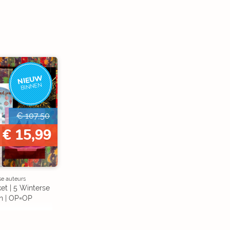
NIEUW
BINNEN
€ 107,50
€ 15,99
se auteurs
et | 5 Winterse
n | OP=OP