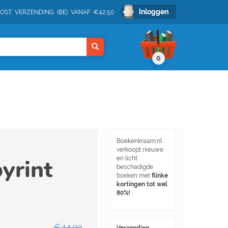
Inloggen
POST VERZENDING (BE) VANAF €42,50
0
Boekenkraam.nl
verkoopt nieuwe
yrint
en licht
beschadigde
boeken met
flinke
kortingen tot wel
80%!
€ 14,99