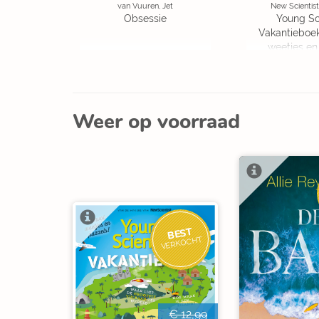
van Vuuren, Jet
New Scientist
Obsessie
Young Sc
Vakantieboe
weetjes en
Weer op voorraad
BEST
VERKOCHT
€ 12,99