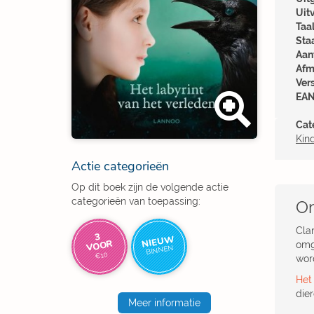
Uit
Taal
Sta
Aant
Afm
Ver
EAN
Cat
Kin
Actie categorieën
Op dit boek zijn de volgende actie
categorieën van toepassing:
Om
Cla
3
NIEUW
VOOR
omg
BINNEN
€10
word
Het
die
Meer informatie