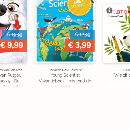
BEST
VERKOCHT
€ 19,99
€ 12,99
€ 9,99
€ 3,99
as van Grinsven
Redactie New Scientist
Giul
van Rutger,
Young Scientist
Wie zit 
aco 5 - De
Vakantieboek - reis rond de
l (Special
aarde (2021)
on)