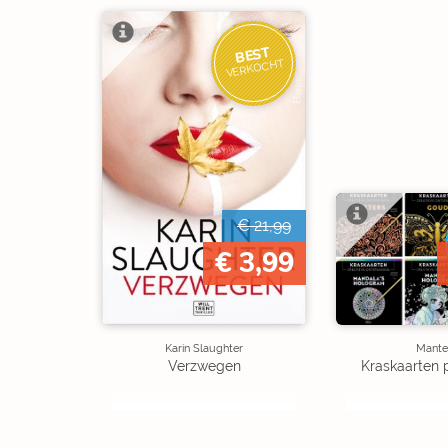
BEST
VERKOCHT
€ 21,99
€ 3,99
Karin Slaughter
Mante
Verzwegen
Kraskaarten 