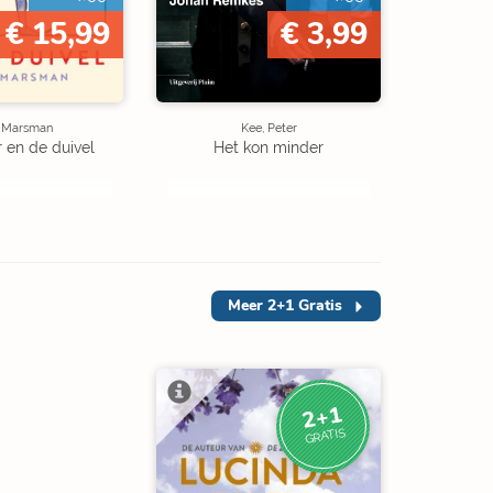
€ 15,99
€ 3,99
e Marsman
Kee, Peter
r en de duivel
Het kon minder
Meer
2+1 Gratis
2+1
GRATIS