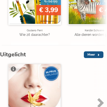
€ 14,99
€
€ 3,99
€ 
Giuliano Ferri
Kerstin Schoene
Wie zit daarachter?
Alle dieren worden g
Uitgelicht
Meer
IN PRIJS
VERLAAGD