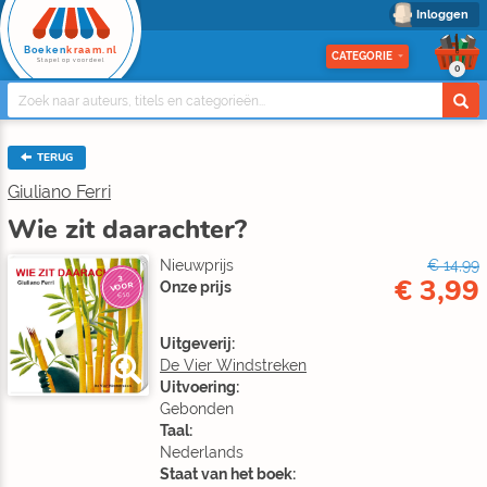
Inloggen
Boeken
kraam.nl
CATEGORIE
Stapel op voordeel
0
TERUG
Giuliano Ferri
Wie zit daarachter?
Nieuwprijs
€ 14,99
€ 3,99
3
Onze prijs
VOOR
€10
Uitgeverij:
De Vier Windstreken
Uitvoering:
Gebonden
Taal:
Nederlands
Staat van het boek: