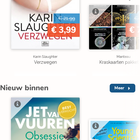
€ 21,99
€ 
€ 3,99
€ 
Karin Slaughter
Manteau
Verzwegen
Kraskaarten pakket 
Nieuw binnen
Meer
BEST
VERKOCHT
V