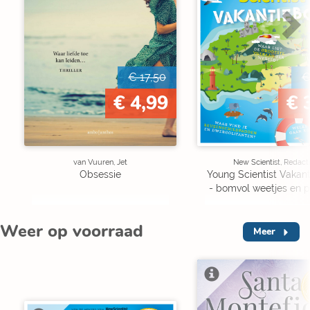
€ 17,50
€
€ 4,99
€ 
van Vuuren, Jet
New Scientist, Redact
Obsessie
Young Scientist Vakan
- bomvol weetjes en p
Weer op voorraad
Meer
V