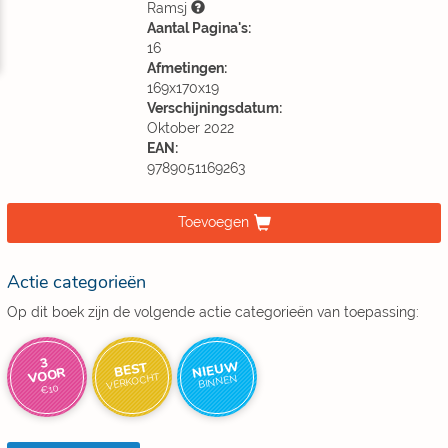
Ramsj
Aantal Pagina's:
16
Afmetingen:
169x170x19
Verschijningsdatum:
Oktober 2022
EAN:
9789051169263
Toevoegen
Actie categorieën
Op dit boek zijn de volgende actie categorieën van toepassing:
3
NIEUW
BEST
VOOR
VERKOCHT
BINNEN
€10