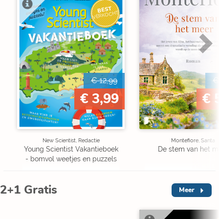
BEST
VERKOCHT
€ 12,99
€
€ 3,99
€ 
New Scientist, Redactie
Montefiore, Santa
Young Scientist Vakantieboek
De stem van het m
- bomvol weetjes en puzzels
2+1 Gratis
Meer