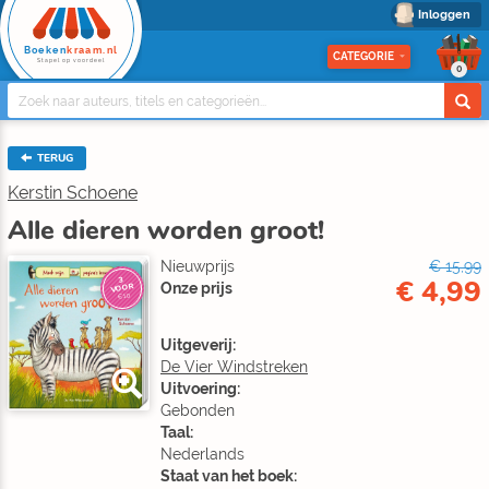
Inloggen
Boeken
kraam.nl
CATEGORIE
Stapel op voordeel
0
TERUG
Kerstin Schoene
Alle dieren worden groot!
Nieuwprijs
€ 15,99
€ 4,99
3
Onze prijs
VOOR
€10
Uitgeverij:
De Vier Windstreken
Uitvoering:
Gebonden
Taal:
Nederlands
Staat van het boek: