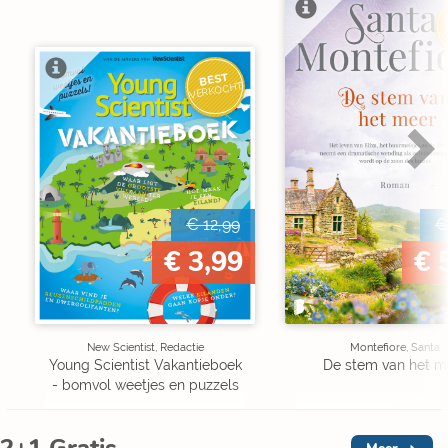
V
BEST
VERKOCHT
€ 12,99
€
€ 3,99
€ 
New Scientist, Redactie
Montefiore, Santa
Young Scientist Vakantieboek
De stem van het m
- bomvol weetjes en puzzels