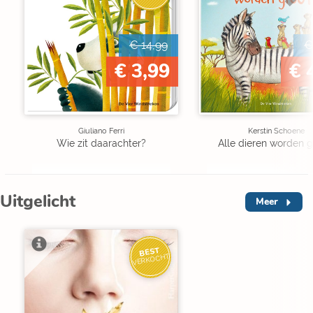
€ 14,99
€
€ 3,99
€ 
Giuliano Ferri
Kerstin Schoene
Wie zit daarachter?
Alle dieren worden g
Uitgelicht
Meer
BEST
VERKOCHT