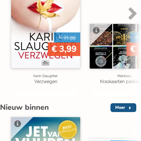
€ 21,99
€ 
€ 3,99
€ 
Karin Slaughter
Manteau
Verzwegen
Kraskaarten pakket 
Nieuw binnen
Meer
BEST
VERKOCHT