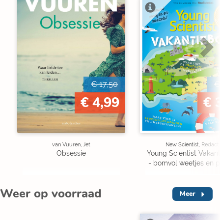
V
€ 17,50
€
€ 4,99
€ 
van Vuuren, Jet
New Scientist, Redact
Obsessie
Young Scientist Vakan
- bomvol weetjes en p
Weer op voorraad
Meer