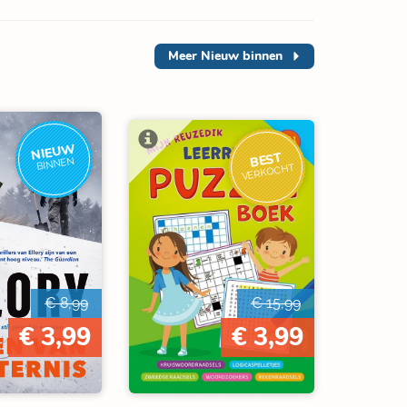
Meer
Nieuw binnen
NIEUW
BEST
BINNEN
VERKOCHT
€ 8,99
€ 15,99
€ 3,99
€ 3,99