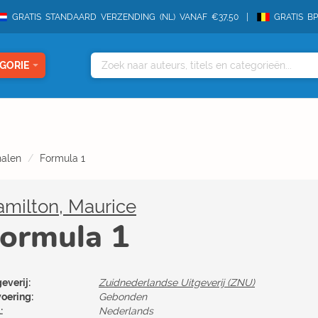
GRATIS STANDAARD VERZENDING (NL) VANAF €37,50
GRATIS B
GORIE
halen
Formula 1
milton, Maurice
ormula 1
everij:
Zuidnederlandse Uitgeverij (ZNU)
voering:
Gebonden
:
Nederlands