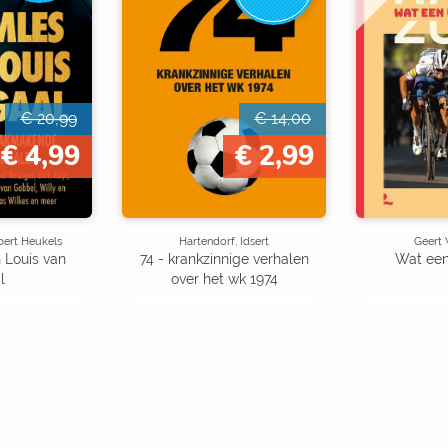
€ 20,99
€ 14,00
€ 4,99
€ 2,99
bert Heukels
Hartendorf, Idsert
Geert
 Louis van
74 - krankzinnige verhalen
Wat een
l
over het wk 1974