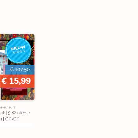
NIEUW
BINNEN
€ 107,50
€ 15,99
se auteurs
et | 5 Winterse
n | OP=OP