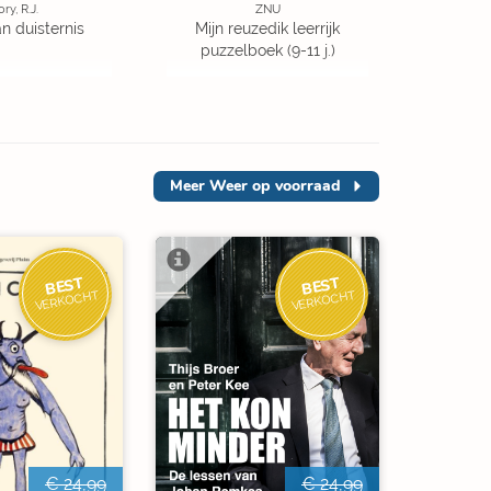
ory, R.J.
ZNU
an duisternis
Mijn reuzedik leerrijk
puzzelboek (9-11 j.)
Meer
Weer op voorraad
BEST
BEST
VERKOCHT
VERKOCHT
€ 24,99
€ 24,99