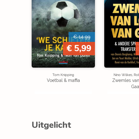
€ 14,99
€ 5,99
Tom Knipping
Nino Wilkes, Ro
Voetbal & maffia
Zwemles van
Gaa
Uitgelicht