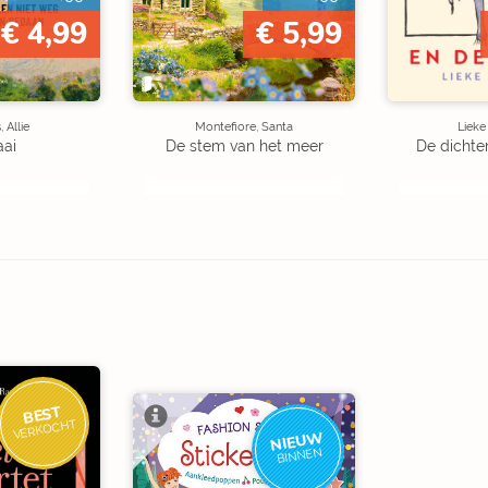
€ 4,99
€ 5,99
 Allie
Montefiore, Santa
Liek
aai
De stem van het meer
De dichte
BEST
VERKOCHT
NIEUW
BINNEN