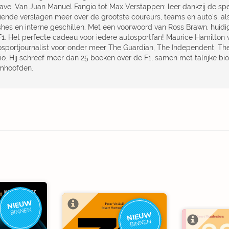
gave. Van Juan Manuel Fangio tot Max Verstappen: leer dankzij de spe
iende verslagen meer over de grootste coureurs, teams en auto's, a
shes en interne geschillen. Met een voorwoord van Ross Brawn, huidig
F1. Het perfecte cadeau voor iedere autosportfan! Maurice Hamilton w
osportjournalist voor onder meer The Guardian, The Independent, T
io. Hij schreef meer dan 25 boeken over de F1, samen met talrijke bi
mhoofden.
NIEUW
BINNEN
NIEUW
BINNEN