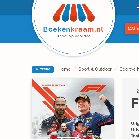
Boeken
kraam.nl
CATE
Stapel op voordeel
Home
Sport & Outdoor
Sportver
TERUG
Ha
F
Uitg
Uit
Taal