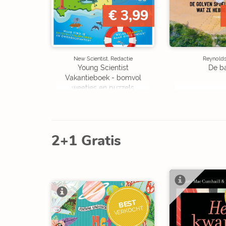
€ 3,99
New Scientist, Redactie
Reynolds,
Young Scientist
De b
Vakantieboek - bomvol
weetjes en puzzels
2+1 Gratis
BEST
VERKOCHT