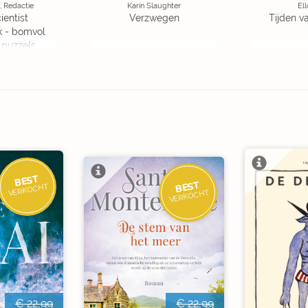
, Redactie
Karin Slaughter
Ell
ientist
Verzwegen
Tijden v
k - bomvol
 puzzels
BEST
BEST
VERKOCHT
VERKOCHT
€ 22,99
€ 22,99