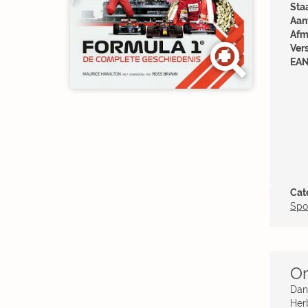
Sta
Aant
Afm
Ver
EAN
Cat
Spo
Om
Dan
Herb