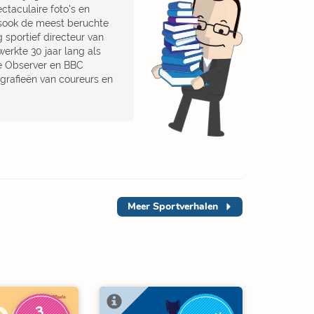
ctaculaire foto's en
lsook de meest beruchte
 sportief directeur van
erkte 30 jaar lang als
he Observer en BBC
ografieën van coureurs en
Meer
Sportverhalen
3
V
O
O