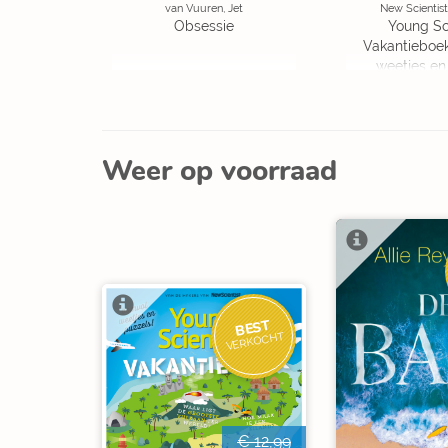
van Vuuren, Jet
New Scientist
Obsessie
Young Sc
Vakantieboe
weetjes en
Weer op voorraad
BEST
VERKOCHT
€ 12,99