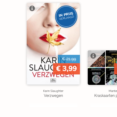
IN PRIJS
VERLAAGD
€ 21,99
€ 3,99
Karin Slaughter
Mante
Verzwegen
Kraskaarten 