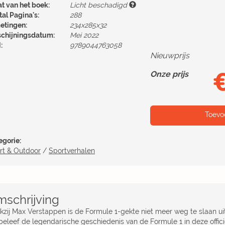
at van het boek:
Licht beschadigd
al Pagina's:
288
etingen:
234x285x32
schijningsdatum:
Mei 2022
:
9789044763058
Nieuwprijs
Onze prijs
Toevo
egorie:
rt & Outdoor
/
Sportverhalen
schrijving
kzij Max Verstappen is de Formule 1-gekte niet meer weg te slaan ui
eleef de legendarische geschiedenis van de Formule 1 in deze officiël