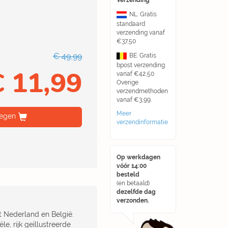
Verzending
NL: Gratis
standaard
verzending vanaf
€37,50
€ 49,99
BE: Gratis
bpost verzending
€ 11,99
vanaf €42,50
Overige
verzendmethoden
vanaf €3,99.
Meer
egen
verzendinformatie
Op werkdagen
vóór 14:00
besteld
(en betaald)
dezelfde dag
verzonden.
t Nederland en België.
e, rijk geïllustreerde