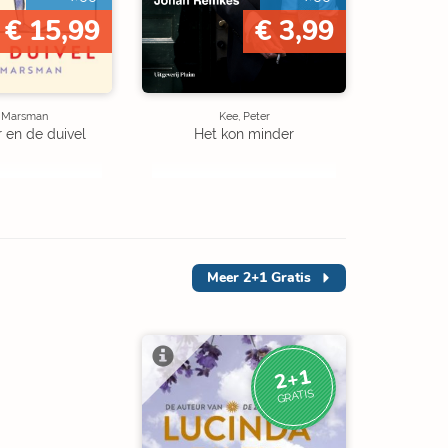
€ 15,99
€ 3,99
e Marsman
Kee, Peter
r en de duivel
Het kon minder
Meer
2+1 Gratis
2+1
GRATIS