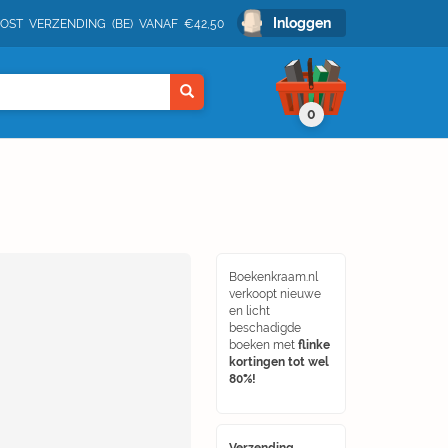
Inloggen
POST VERZENDING (BE) VANAF €42,50
0
Boekenkraam.nl
verkoopt nieuwe
en licht
beschadigde
boeken met
flinke
kortingen tot wel
80%!