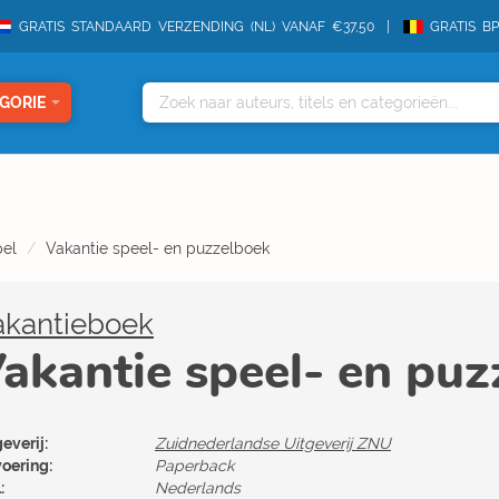
GRATIS STANDAARD VERZENDING (NL) VANAF €37,50
GRATIS B
GORIE
pel
Vakantie speel- en puzzelboek
akantieboek
akantie speel- en puz
everij:
Zuidnederlandse Uitgeverij ZNU
voering:
Paperback
:
Nederlands