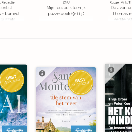
, Redactie
ZNU
Rutger Vink, T
ientist
Mijn reuzedik leerrijk
De avontur
k - bomvol
puzzelboek (9-11 j.)
Thomas en
 puzzels
Verkleins
Ed
BEST
BEST
VERKOCHT
VERKOCHT
€ 22,99
€ 22,99