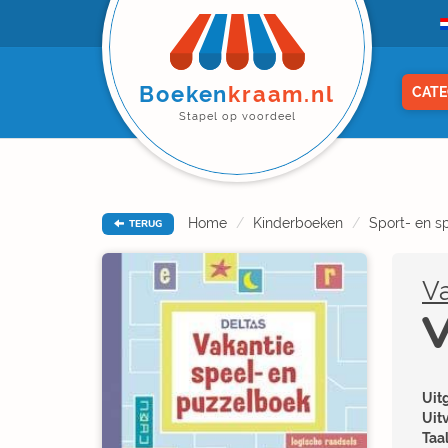
Boeken
kraam.nl
CATE
Stapel op voordeel
Home
Kinderboeken
Sport- en s
TERUG
V
V
Uitg
Uit
Taal