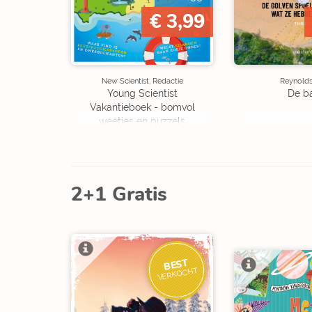
€ 3,99
New Scientist, Redactie
Reynolds,
Young Scientist
De b
Vakantieboek - bomvol
weetjes en puzzels
2+1 Gratis
BEST
VERKOCHT