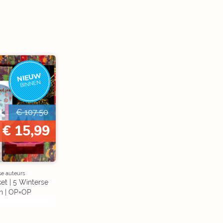
NIEUW
BINNEN
€ 107,50
€ 15,99
se auteurs
et | 5 Winterse
n | OP=OP