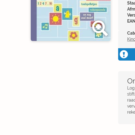
Sta
Afm
Ver
EAN
Cat
Kin
Om
Logi
stif
raa
verv
reke