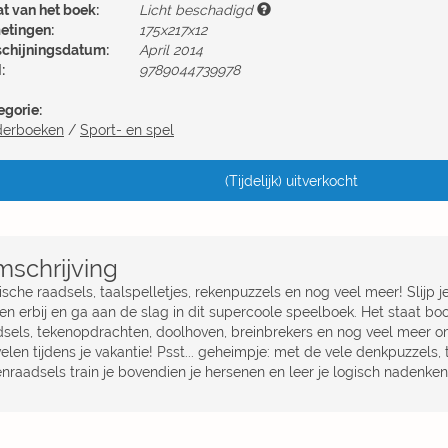
at van het boek:
Licht beschadigd
etingen:
175x217x12
schijningsdatum:
April 2014
:
9789044739978
egorie:
derboeken
/
Sport- en spel
(Tijdelijk) uitverkocht
schrijving
sche raadsels, taalspelletjes, rekenpuzzels en nog veel meer! Slijp j
ten erbij en ga aan de slag in dit supercoole speelboek. Het staat b
dsels, tekenopdrachten, doolhoven, breinbrekers en nog veel meer o
elen tijdens je vakantie! Psst... geheimpje: met de vele denkpuzzels, 
nraadsels train je bovendien je hersenen en leer je logisch nadenken!