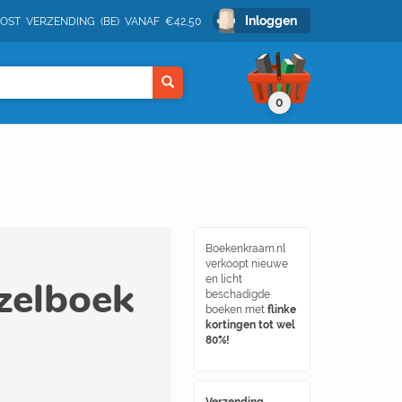
Inloggen
POST VERZENDING (BE) VANAF €42,50
0
Boekenkraam.nl
verkoopt nieuwe
zelboek
en licht
beschadigde
boeken met
flinke
kortingen tot wel
80%!