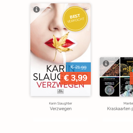
BEST
VERKOCHT
€ 21,99
€ 3,99
Karin Slaughter
Mante
Verzwegen
Kraskaarten 