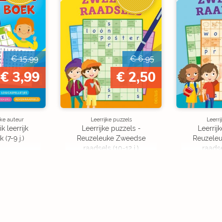
€ 15,99
€ 6,95
€ 3,99
€ 2,50
eke auteur
Leerrijke puzzels
Leerri
k leerrijk
Leerrijke puzzels -
Leerrij
(7-9 j.)
Reuzeleuke Zweedse
Reuzele
raadsels (10-12 j.)
raadse