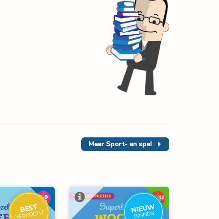
Meer
Sport- en spel
NIEUW
BEST
VERKOCHT
BINNEN