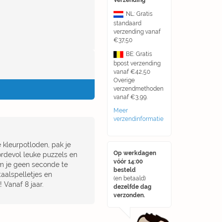
Verzending
NL: Gratis
standaard
verzending vanaf
€37,50
BE: Gratis
bpost verzending
vanaf €42,50
Overige
verzendmethoden
vanaf €3,99.
Meer
verzendinformatie
e kleurpotloden, pak je
Op werkdagen
oordevol leuke puzzels en
vóór 14:00
m je geen seconde te
besteld
taalspelletjes en
(en betaald)
 Vanaf 8 jaar.
dezelfde dag
verzonden.