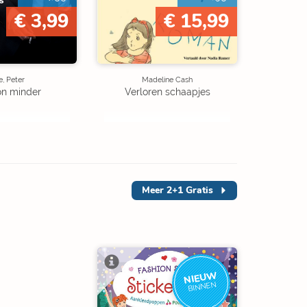
€ 3,99
€ 15,99
, Peter
Madeline Cash
on minder
Verloren schaapjes
Meer
2+1 Gratis
NIEUW
BINNEN