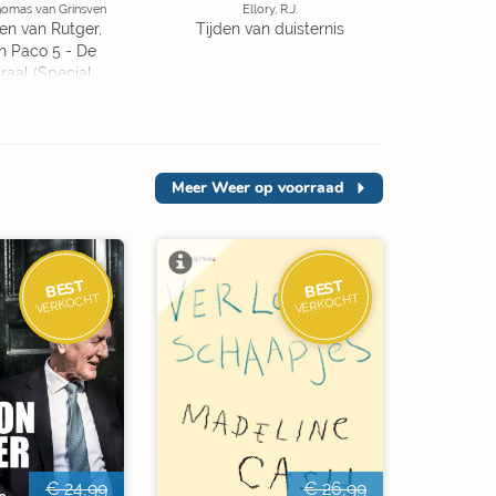
homas van Grinsven
Ellory, R.J.
en van Rutger,
Tijden van duisternis
 Paco 5 - De
traal (Special
ition)
Meer
Weer op voorraad
BEST
BEST
VERKOCHT
VERKOCHT
€ 24,99
€ 26,99