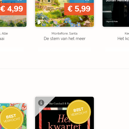
€ 4,99
€ 5,99
 Allie
Montefiore, Santa
Kee
aai
De stem van het meer
Het k
BEST
VERKOCHT
BEST
VERKOCHT