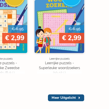
€ 6,95
€ 6,95
€ 2,99
€ 2,99
jke puzzels
Leerrijke puzzels
ke puzzels -
Leerrijke puzzels -
uke Zweedse
Superleuke woordzoekers
ls (8-9 j.)
(10-12 j.)
Meer
Uitgelicht