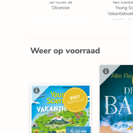
van Vuuren, Jet
New Scientist
Obsessie
Young Sc
Vakantieboe
weetjes en
Weer op voorraad
BEST
VERKOCHT
€ 12,99