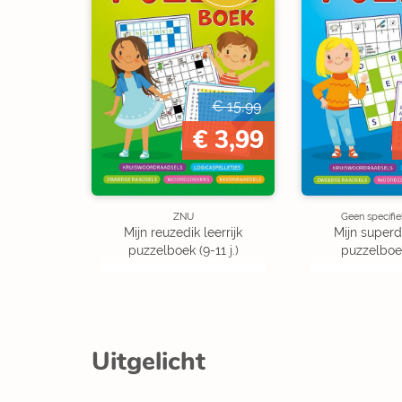
€ 15,99
€ 3,99
ZNU
Geen specifi
Mijn reuzedik leerrijk
Mijn superdi
puzzelboek (9-11 j.)
puzzelboek 
Uitgelicht