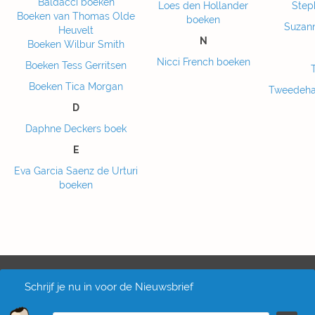
Baldacci boeken
Loes den Hollander
Step
Boeken van Thomas Olde
boeken
Suzan
Heuvelt
N
Boeken Wilbur Smith
Nicci French boeken
Boeken Tess Gerritsen
Boeken Tica Morgan
Tweedeha
D
Daphne Deckers boek
E
Eva Garcia Saenz de Urturi
boeken
Schrijf je nu in voor de Nieuwsbrief