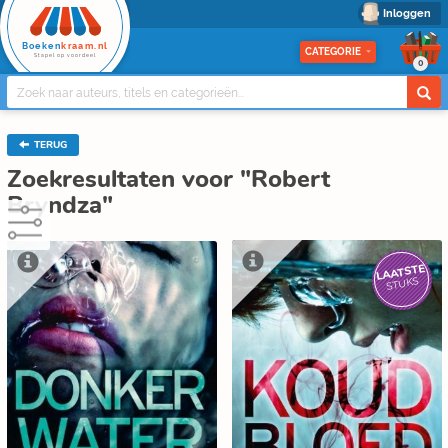
Inloggen
Boeken
kraam.nl
CATEGORIE
Stapel op voordeel
0
TERUG
Zoekresultaten voor "Robert
Bryndza"
LAATSTE
STUKS