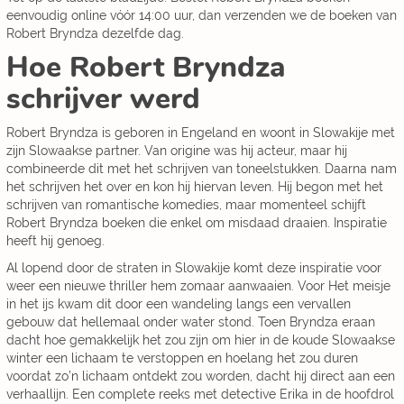
eenvoudig online vóór 14:00 uur, dan verzenden we de boeken van
Robert Bryndza dezelfde dag.
Hoe Robert Bryndza
schrijver werd
Robert Bryndza is geboren in Engeland en woont in Slowakije met
zijn Slowaakse partner. Van origine was hij acteur, maar hij
combineerde dit met het schrijven van toneelstukken. Daarna nam
het schrijven het over en kon hij hiervan leven. Hij begon met het
schrijven van romantische komedies, maar momenteel schijft
Robert Bryndza boeken die enkel om misdaad draaien. Inspiratie
heeft hij genoeg.
Al lopend door de straten in Slowakije komt deze inspiratie voor
weer een nieuwe thriller hem zomaar aanwaaien. Voor Het meisje
in het ijs kwam dit door een wandeling langs een vervallen
gebouw dat hellemaal onder water stond. Toen Bryndza eraan
dacht hoe gemakkelijk het zou zijn om hier in de koude Slowaakse
winter een lichaam te verstoppen en hoelang het zou duren
voordat zo’n lichaam ontdekt zou worden, dacht hij direct aan een
verhaallijn. Een complete reeks met detective Erika in de hoofdrol