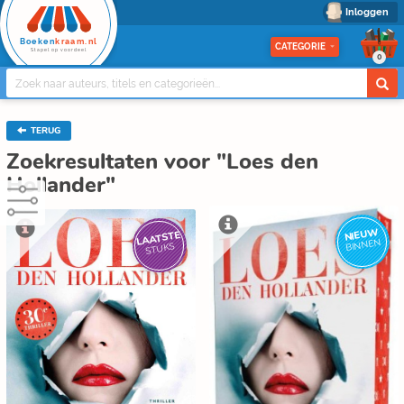
Inloggen
Boeken
kraam.nl
CATEGORIE
Stapel op voordeel
0
TERUG
Zoekresultaten voor "Loes den
Hollander"
NIEUW
LAATSTE
BINNEN
STUKS