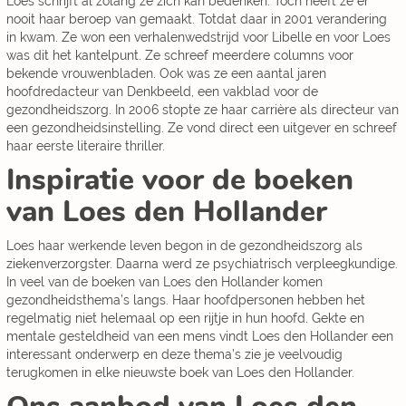
Loes schrijft al zolang ze zich kan bedenken. Toch heeft ze er
nooit haar beroep van gemaakt. Totdat daar in 2001 verandering
in kwam. Ze won een verhalenwedstrijd voor Libelle en voor Loes
was dit het kantelpunt. Ze schreef meerdere columns voor
bekende vrouwenbladen. Ook was ze een aantal jaren
hoofdredacteur van Denkbeeld, een vakblad voor de
gezondheidszorg. In 2006 stopte ze haar carrière als directeur van
een gezondheidsinstelling. Ze vond direct een uitgever en schreef
haar eerste literaire thriller.
Inspiratie voor de boeken
van Loes den Hollander
Loes haar werkende leven begon in de gezondheidszorg als
ziekenverzorgster. Daarna werd ze psychiatrisch verpleegkundige.
In veel van de boeken van Loes den Hollander komen
gezondheidsthema’s langs. Haar hoofdpersonen hebben het
regelmatig niet helemaal op een rijtje in hun hoofd. Gekte en
mentale gesteldheid van een mens vindt Loes den Hollander een
interessant onderwerp en deze thema’s zie je veelvoudig
terugkomen in elke nieuwste boek van Loes den Hollander.