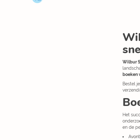
Wil
sne
Wilbur 
landscha
boeken 
Bestel j
verzendi
Boe
Het suc
onderzoe
en de pe
Avont