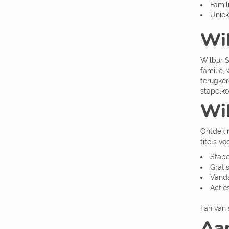
Famil
Uniek
Wil
Wilbur S
familie,
terugker
stapelko
Wil
Ontdek 
titels v
Stape
Grati
Vanda
Actie
Fan van
Aan