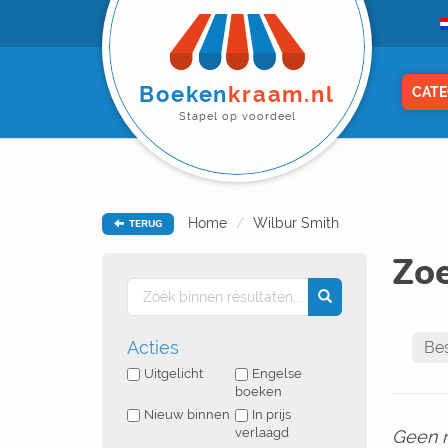
Boeken
kraam.nl
CATE
Stapel op voordeel
Home
Wilbur Smith
TERUG
Zoe
Acties
Uitgelicht
Engelse
boeken
Nieuw binnen
In prijs
verlaagd
Geen 