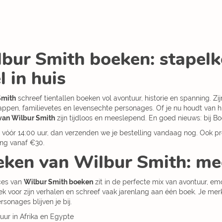
bur Smith boeken: stapelk
l in huis
Smith
schreef tientallen boeken vol avontuur, historie en spanning. Zi
ppen, familievetes en levensechte personages. Of je nu houdt van hi
van Wilbur Smith
zijn tijdloos en meeslepend. En goed nieuws: bij B
e vóór 14:00 uur, dan verzenden we je bestelling vandaag nog. Ook pro
ng vanaf €30.
ken van Wilbur Smith: mee
ces van
Wilbur Smith boeken
zit in de perfecte mix van avontuur, em
k voor zijn verhalen en schreef vaak jarenlang aan één boek. Je mer
rsonages blijven je bij.
uur in Afrika en Egypte