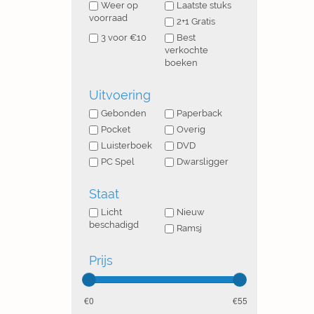
Weer op
Laatste stuks
voorraad
2+1 Gratis
3 voor €10
Best
verkochte
boeken
Uitvoering
Gebonden
Paperback
Pocket
Overig
Luisterboek
DVD
PC Spel
Dwarsligger
Staat
Licht
Nieuw
beschadigd
Ramsj
Prijs
0
55