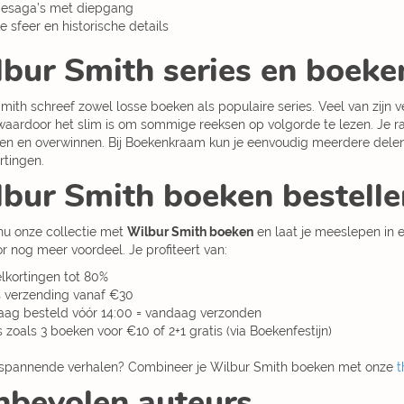
iesaga’s met diepgang
e sfeer en historische details
bur Smith series en boeke
mith schreef zowel losse boeken als populaire series. Veel van zijn
 waardoor het slim is om sommige reeksen op volgorde te lezen. Je r
en en overwinnen. Bij Boekenkraam kun je eenvoudig meerdere delen 
rtingen.
bur Smith boeken bestell
nu onze collectie met
Wilbur Smith boeken
en laat je meeslepen in 
oor nog meer voordeel. Je profiteert van:
lkortingen tot 80%
s verzending vanaf €30
ag besteld vóór 14:00 = vandaag verzonden
s zoals 3 boeken voor €10 of 2+1 gratis (via Boekenfestijn)
 spannende verhalen? Combineer je Wilbur Smith boeken met onze
t
bevolen auteurs