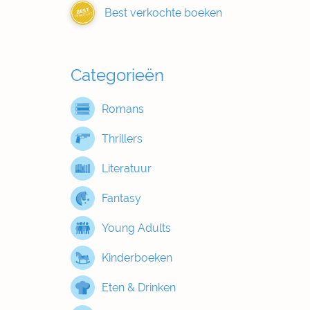
Best verkochte boeken
BEST
VERKOCHT
Categorieën
Romans
Thrillers
Literatuur
Fantasy
Young Adults
Kinderboeken
Eten & Drinken