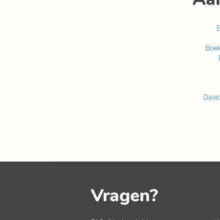
Boek
David
Vragen?