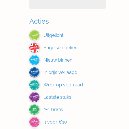
Acties
Uitgelicht
UITGELICHT
Engelse boeken
ENGELSE
BOEKEN
Nieuw binnen
NIEUW
BINNEN
In prijs verlaagd
IN PRIJS
VERLAAGD
Weer op voorraad
WEER OP
VOORRAAD
Laatste stuks
LAATSTE
STUKS
2+1 Gratis
2+1
GRATIS
3
3 voor €10
VOOR
€10