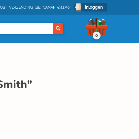
Inloggen
POST VERZENDING (BE) VANAF €42,50
0
Smith"