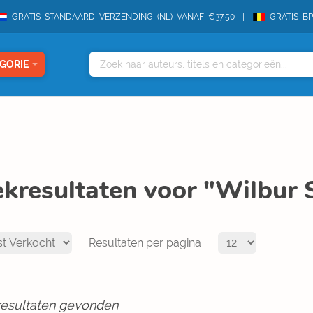
GRATIS STANDAARD VERZENDING (NL) VANAF €37,50
GRATIS B
GORIE
kresultaten voor "Wilbur 
Resultaten per pagina
resultaten gevonden