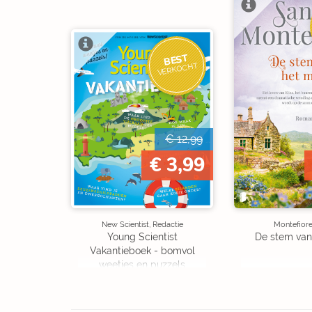
BEST
VERKOCHT
€ 12,99
€ 3,99
New Scientist, Redactie
Montefiore
Young Scientist
De stem van
Vakantieboek - bomvol
weetjes en puzzels