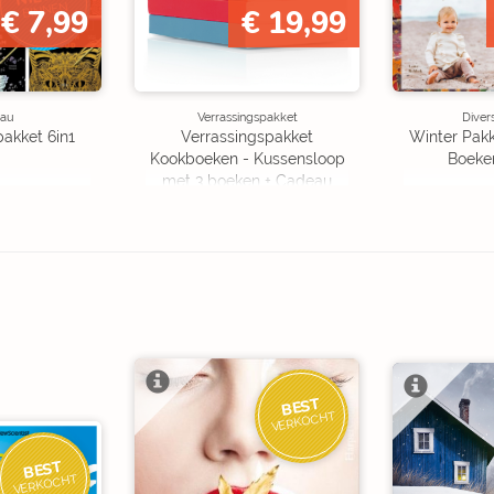
BINNEN
€ 7,99
€ 19,99
au
Verrassingspakket
Diver
pakket 6in1
Verrassingspakket
Winter Pakk
Kookboeken - Kussensloop
Boeke
met 3 boeken + Cadeau
OP=OP
BEST
VERKOCHT
BEST
VERKOCHT