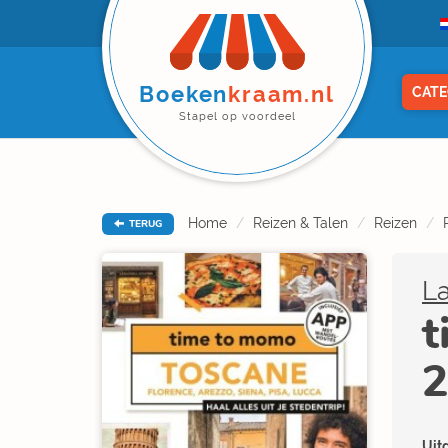
Boeken
kraam.nl
CATE
Stapel op voordeel
Home
Reizen & Talen
Reizen
TERUG
La
t
2
Uitg