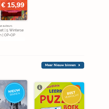
€ 15,99
se auteurs
et | 5 Winterse
n | OP=OP
Meer
Nieuw binnen
NIEUW
BEST
BINNEN
VERKOCHT