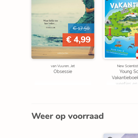
€ 17,50
€ 4,99
van Vuuren, Jet
New Scientist
Obsessie
Young Sc
Vakantieboe
weetjes en
Weer op voorraad