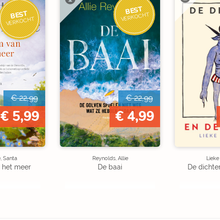
BEST
BEST
VERKOCHT
VERKOCHT
€ 22,99
€ 22,99
€ 5,99
€ 4,99
, Santa
Reynolds, Allie
Liek
 het meer
De baai
De dichte