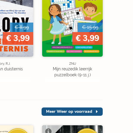
€ 8,99
€ 15,99
€ 3,99
€ 3,99
ory, R.J.
ZNU
an duisternis
Mijn reuzedik leerrijk
puzzelboek (9-11 j.)
Meer
Weer op voorraad