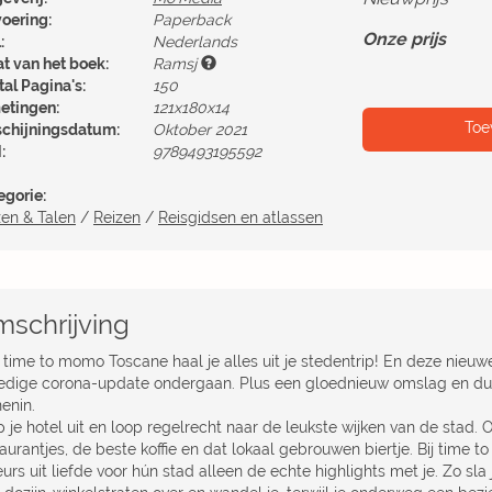
voering:
Paperback
Onze prijs
:
Nederlands
at van het boek:
Ramsj
al Pagina's:
150
etingen:
121x180x14
Toe
schijningsdatum:
Oktober 2021
:
9789493195592
egorie:
zen & Talen
/
Reizen
/
Reisgidsen en atlassen
schrijving
 time to momo Toscane haal je alles uit je stedentrip! En deze nieuwe
ledige corona-update ondergaan. Plus een gloednieuw omslag en dui
enin.
p je hotel uit en loop regelrecht naar de leukste wijken van de stad
aurantjes, de beste koffie en dat lokaal gebrouwen biertje. Bij time 
urs uit liefde voor hún stad alleen de echte highlights met je. Zo sla