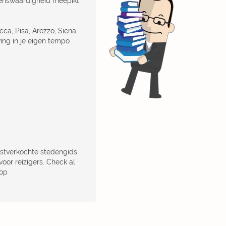
ienswaardigheid meepikt,
ca, Pisa, Arezzo, Siena
ing in je eigen tempo
stverkochte stedengids
oor reizigers. Check al
 op