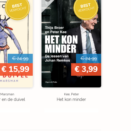
BEST
BEST
VERKOCHT
VERKOCHT
€ 24,99
€ 24,99
€ 15,99
€ 3,99
e Marsman
Kee, Peter
r en de duivel
Het kon minder