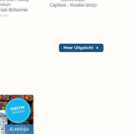
ristoph
Capitool - Kroatie (2015)
root-Brittannië
2015)
Meer
Uitgelicht
NIEUW
BINNEN
€ 107,50