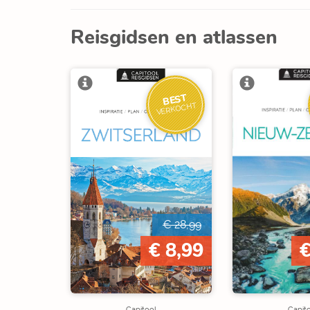
Reisgidsen en atlassen
BEST
VERKOCHT
€ 28,99
€ 8,99
€
Capitool
Capit