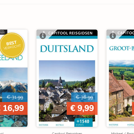
BEST
VERKOCHT
€ 31,99
€ 36,99
 16,99
€ 9,99
ool
Capitool Reisgidsen
Michael / Barna