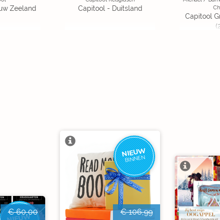
Ch
euw Zeeland
Capitool - Duitsland
Capitool G
(
NIEUW
BINNEN
€ 60,00
€ 106,99
NIEUW