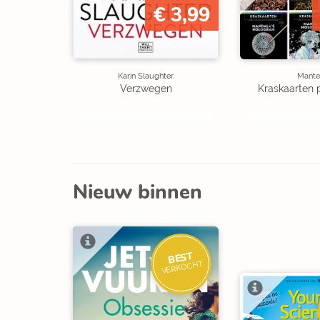
€ 3,99
Karin Slaughter
Mante
Verzwegen
Kraskaarten 
Nieuw binnen
BEST
VERKOCHT