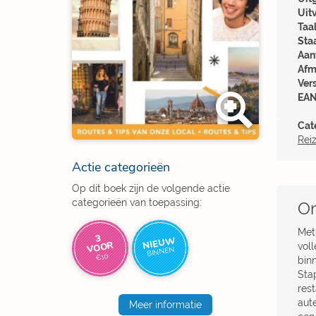
Uit
Taal
Sta
Aant
Afm
Ver
EAN
Cat
Rei
Actie categorieën
Op dit boek zijn de volgende actie
categorieën van toepassing:
Om
Met
3
NIEUW
VOOR
vol
BINNEN
€10
binn
Sta
rest
aute
Meer informatie