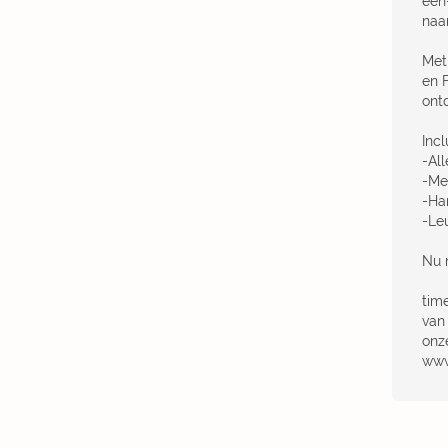
een
naa
Met
en 
ont
Incl
-Al
-Me
-Ha
-Leu
Nu 
tim
van 
onz
www