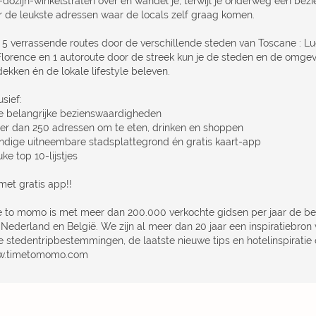
-dozijn-winkelstraten over en wandel je, terwijl je onderweg een bez
r de leukste adressen waar de locals zelf graag komen.
 5 verrassende routes door de verschillende steden van Toscane : Luc
Florence en 1 autoroute door de streek kun je de steden en de omgev
dekken én de lokale lifestyle beleven.
usief:
le belangrijke bezienswaardigheden
er dan 250 adressen om te eten, drinken en shoppen
ndige uitneembare stadsplattegrond én gratis kaart-app
ke top 10-lijstjes
met gratis app!!
e to momo is met meer dan 200.000 verkochte gidsen per jaar de be
Nederland en België. We zijn al meer dan 20 jaar een inspiratiebron v
e stedentripbestemmingen, de laatste nieuwe tips en hotelinspiratie
.timetomomo.com