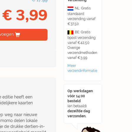
Verzending
€ 3,99
NL: Gratis
standaard
verzending vanaf
€37,50
BE: Gratis
voegen
bpost verzending
vanaf €42,50
Overige
verzendmethoden
vanaf €3,99.
Meer
verzendinformatie
Op werkdagen
vóór 14:00
 editie heeft een
besteld
delijkere kaarten
(en betaald)
dezelfde dag
. Op weg naar nieuwe
verzonden.
to momo delen lokale
 je de drukke dertien-in-