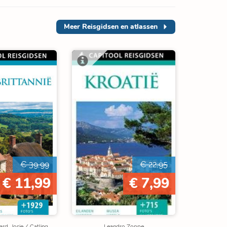
Meer
Reisgidsen en atlassen
€ 39,99
€ 22,95
€ 11,99
€ 7,99
rd, Josie / Catling,
Leandro Zoppe