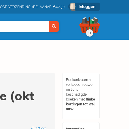
Inloggen
POST VERZENDING (BE) VANAF €42,50
0
Boekenkraam.nl
verkoopt nieuwe
e (okt
en licht
beschadigde
boeken met
flinke
kortingen tot wel
80%!
€ 17,99