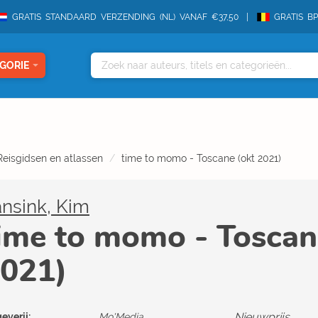
GRATIS STANDAARD VERZENDING (NL) VANAF €37,50
GRATIS B
GORIE
Reisgidsen en atlassen
time to momo - Toscane (okt 2021)
nsink, Kim
ime to momo - Toscan
021)
Nieuwprijs
everij:
Mo'Media