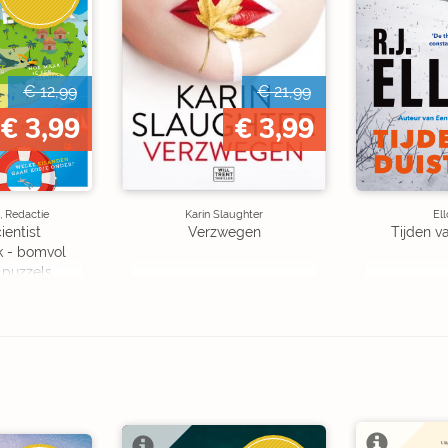
€ 12,99
€ 21,99
€ 3,99
€ 3,99
, Redactie
Karin Slaughter
Ell
ientist
Verzwegen
Tijden v
k - bomvol
 puzzels