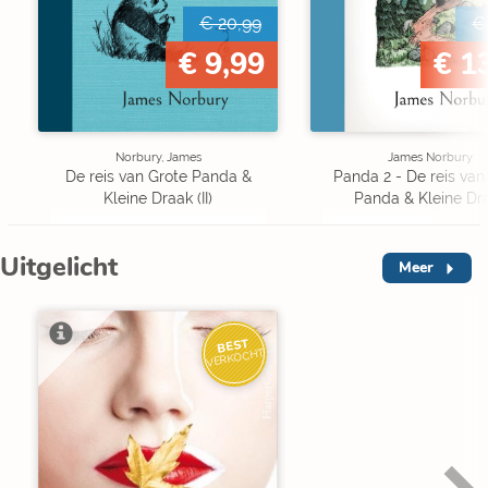
€ 20,99
€
€ 9,99
€ 1
Norbury, James
James Norbury
De reis van Grote Panda &
Panda 2 - De reis van
Kleine Draak (II)
Panda & Kleine Dr
Uitgelicht
Meer
BEST
VERKOCHT