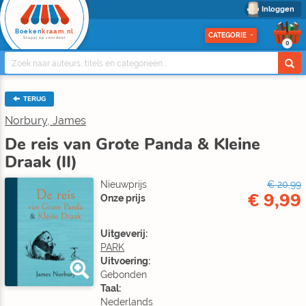
Inloggen
Boeken
kraam.nl
CATEGORIE
Stapel op voordeel
0
TERUG
Norbury, James
De reis van Grote Panda & Kleine
Draak (II)
Nieuwprijs
€ 20,99
€ 9,99
Onze prijs
Uitgeverij:
PARK
Uitvoering:
Gebonden
Taal:
Nederlands