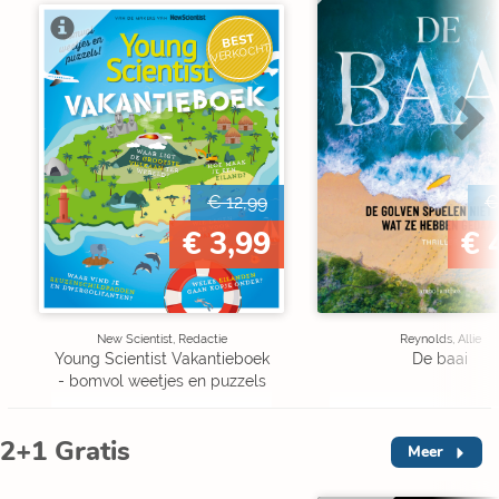
BEST
VERKOCHT
€ 12,99
€
€ 3,99
€ 
New Scientist, Redactie
Reynolds, Allie
Young Scientist Vakantieboek
De baai
- bomvol weetjes en puzzels
2+1 Gratis
Meer