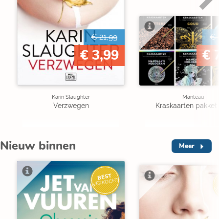
€ 21,99
€ 
€ 3,99
€ 
Karin Slaughter
Manteau
Verzwegen
Kraskaarten pakket 
Nieuw binnen
Meer
BEST
VERKOCHT
V