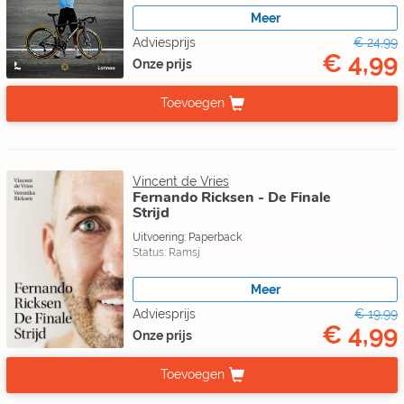
Meer
Adviesprijs
€ 24,99
€ 4,99
Onze prijs
Toevoegen
Vincent de Vries
Fernando Ricksen - De Finale
Strijd
Uitvoering: Paperback
Status: Ramsj
Meer
Adviesprijs
€ 19,99
€ 4,99
Onze prijs
Toevoegen