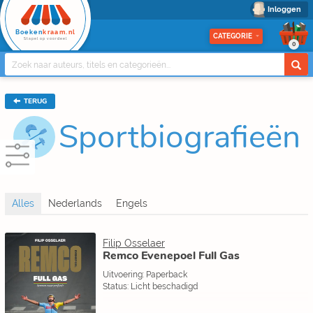
Inloggen
Boeken
kraam.nl
CATEGORIE
Stapel op voordeel
0
TERUG
Sportbiografieën
Filip Osselaer
Remco Evenepoel Full Gas
Uitvoering: Paperback
Status: Licht beschadigd