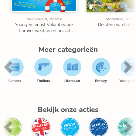
New Scientist, Redactie
Montefiore, Santa
Young Scientist Vakantieboek
De stem van het m
- bomvol weetjes en puzzels
Meer categorieën
Romans
Thrillers
Literatuur
Fantasy
Young Adu
Bekijk onze acties
WEER OP
IN PRIJS
NIEUW
ENGELSE
UITGELICHT
VOORRAA
VERLAAGD
BINNEN
BOEKEN