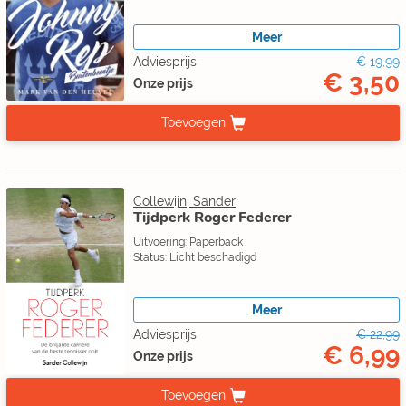
Meer
Adviesprijs
€ 19,99
€ 3,50
Onze prijs
Toevoegen
Collewijn, Sander
Tijdperk Roger Federer
Uitvoering: Paperback
Status: Licht beschadigd
Meer
Adviesprijs
€ 22,99
€ 6,99
Onze prijs
Toevoegen