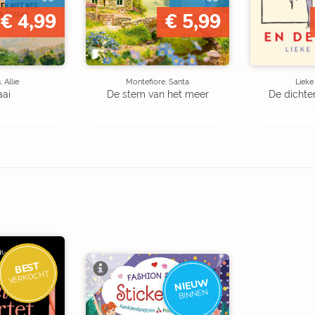
€ 4,99
€ 5,99
 Allie
Montefiore, Santa
Liek
aai
De stem van het meer
De dichte
BEST
VERKOCHT
NIEUW
BINNEN