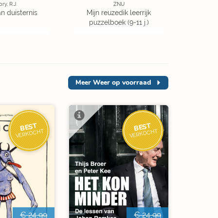
ory, R.J.
ZNU
an duisternis
Mijn reuzedik leerrijk
puzzelboek (9-11 j.)
Meer
Weer op voorraad
BEST
BEST
VERKOCHT
VERKOCHT
€ 24,99
€ 24,99