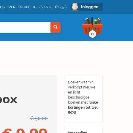
Inloggen
POST VERZENDING (BE) VANAF €42,50
0
Boekenkraam.nl
verkoopt nieuwe
box
en licht
beschadigde
boeken met
flinke
kortingen tot wel
80%!
€ 50,00