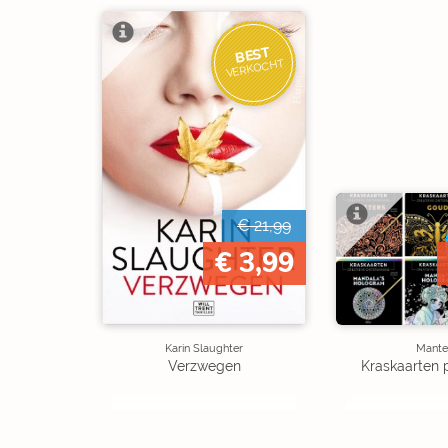
BEST
VERKOCHT
€ 21,99
€ 3,99
Karin Slaughter
Mante
Verzwegen
Kraskaarten 