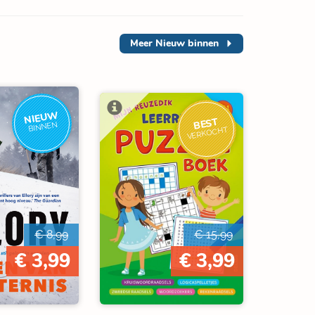
Meer
Nieuw binnen
NIEUW
BEST
BINNEN
VERKOCHT
€ 8,99
€ 15,99
€ 3,99
€ 3,99