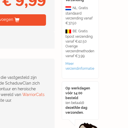
€ 9,99
Verzending
NL: Gratis
standaard
verzending vanaf
voegen
€37,50
BE: Gratis
bpost verzending
vanaf €42,50
Overige
verzendmethoden
vanaf €3,99.
Meer
verzendinformatie
die vastgesteld zijn
 de SchaduwClan zich
Op werkdagen
vontuur en heroïsche
vóór 14:00
e wereld van
WarriorCats
besteld
te uur.
(en betaald)
dezelfde dag
verzonden.