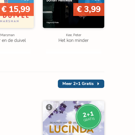
€ 15,99
€ 3,99
e Marsman
Kee, Peter
r en de duivel
Het kon minder
Meer
2+1 Gratis
2+1
GRATIS