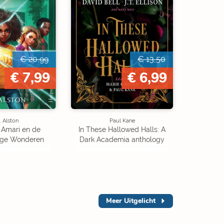
€ 20,99
€ 13,50
€ 7,99
€ 6,99
. Alston
Paul Kane
 Amari en de
In These Hallowed Halls: A
ige Wonderen
Dark Academia anthology
Meer
Uitgelicht