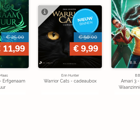
NIEUW
BINNEN
€ 25,00
€ 50,00
 11,99
€ 9,99
 Maas
Erin Hunter
B.B
 - Erfgenaam
Warrior Cats - cadeaubox
Amari 3 -
uur
Waanzinn