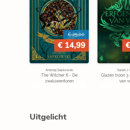
€ 25,00
€ 14,99
€
Andrzej Sapkowski
Sarah J.
The Witcher 6 - De
Glazen troon 3
zwaluwentoren
van v
Uitgelicht