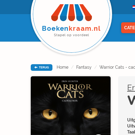
Boeken
kraam.nl
CATE
Stapel op voordeel
Home
Fantasy
Warrior Cats - c
TERUG
Er
W
Uitg
Uit
Taal