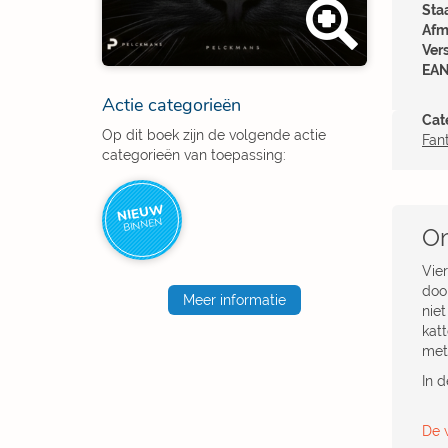
Sta
Afm
Ver
EAN
Actie categorieën
Cat
Op dit boek zijn de volgende actie
Fan
categorieën van toepassing:
NIEUW
BINNEN
Om
Vie
doo
Meer informatie
niet
katt
met
In d
De w