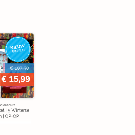
NIEUW
BINNEN
€ 107,50
€ 15,99
se auteurs
et | 5 Winterse
n | OP=OP