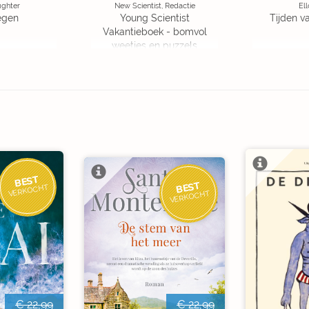
ughter
New Scientist, Redactie
Ell
egen
Young Scientist
Tijden v
Vakantieboek - bomvol
weetjes en puzzels
BEST
BEST
VERKOCHT
VERKOCHT
€ 22,99
€ 22,99