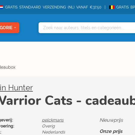
GRATIS STANDAARD VERZENDING (NL) VANAF €37,50
GRATIS B
GORIE
adeaubox
in Hunter
arrior Cats - cadeau
Nieuwprijs
everij:
pelckmans
voering:
Overig
Onze prijs
:
Nederlands