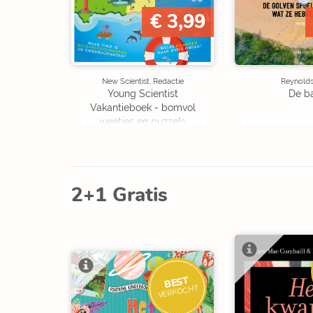
€ 3,99
New Scientist, Redactie
Reynolds,
Young Scientist
De b
Vakantieboek - bomvol
weetjes en puzzels
2+1 Gratis
BEST
VERKOCHT