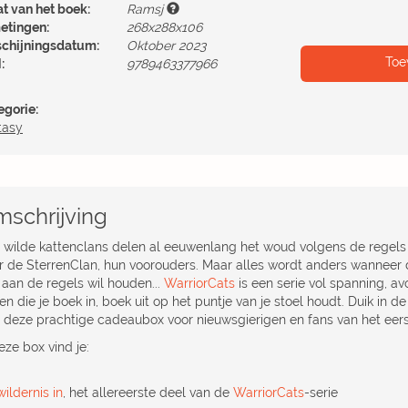
at van het boek:
Ramsj
etingen:
268x288x106
schijningsdatum:
Oktober 2023
Toe
:
9789463377966
egorie:
tasy
schrijving
r wilde kattenclans delen al eeuwenlang het woud volgens de regels 
r de SterrenClan, hun voorouders. Maar alles wordt anders wanneer
 aan de regels wil houden...
WarriorCats
is een serie vol spanning, a
en die je boek in, boek uit op het puntje van je stoel houdt. Duik in d
 deze prachtige cadeaubox voor nieuwsgierigen en fans van het eers
eze box vind je:
ildernis in
, het allereerste deel van de
WarriorCats
-serie