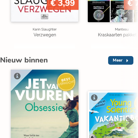
€ 3,99
€ 
Karin Slaughter
Manteau
Verzwegen
Kraskaarten pakket 
Nieuw binnen
Meer
BEST
VERKOCHT
V