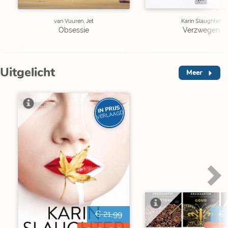
van Vuuren, Jet
Karin Slaughter
Obsessie
Verzwegen
Uitgelicht
Meer
IN PRIJS
VERLAAGD
€ 21,99
€ 