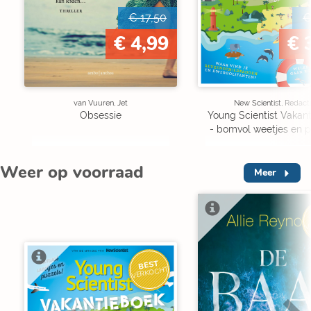
€ 17,50
€
€ 4,99
€ 
van Vuuren, Jet
New Scientist, Redact
Obsessie
Young Scientist Vakan
- bomvol weetjes en p
Weer op voorraad
Meer
V
BEST
VERKOCHT