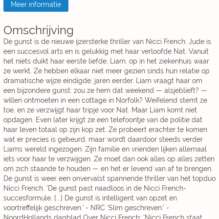
Meer informatie
Omschrijving
De gunst is de nieuwe ijzersterke thriller van Nicci French. Jude is
een succesvol arts en is gelukkig met haar verloofde Nat. Vanuit
het niets duikt haar eerste liefde, Liam, op in het ziekenhuis waar
ze werkt. Ze hebben elkaar niet meer gezien sinds hun relatie op
dramatische wijze eindigde, jaren eerder. Liam vraagt haar om
een bijzondere gunst: zou ze hem dat weekend — alsjeblieft? —
willen ontmoeten in een cottage in Norfolk? Weifelend stemt ze
toe, en ze verzwijgt haar tripje voor Nat. Maar Liam komt niet
opdagen. Even later krijgt ze een telefoontje van de politie dat
haar leven totaal op zijn kop zet. Ze probeert erachter te komen
wat er precies is gebeurd, maar wordt daardoor steeds verder
Liams wereld ingezogen. Zijn familie en vrienden lijken allemaal
iets voor haar te verzwijgen. Ze moet dan ook alles op alles zetten
om zich staande te houden — en het er levend van af te brengen.
De gunst is weer een onvervalst spannende thriller van het topduo
Nicci French. 'De gunst past naadloos in de Nicci French-
succesformule. [...] De gunst is intelligent van opzet en
voortreffelijk geschreven.' - NRC 'Slim geschreven.' -
NoordHollands dagblad Over Nicci French: 'Nicci French staat