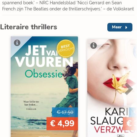
spannend boek.' – NRC Handelsblad 'Nicci Gerrard en Sean
French zijn The Beatles onder de thrillerschrijvers.' – de Volkskrant
Literaire thrillers
Meer
BEST
I
VERKOCHT
V
€ 17,50
€
€ 4,99
€ 