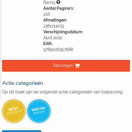
Ramsj
Aantal Pagina's:
416
Afmetingen:
138x214x33
Verschijningsdatum:
April 2022
EAN:
9789026357688
Toevoegen
Actie categorieën
Op dit boek zijn de volgende actie categorieën van toepassing:
NIEUW
BEST
VERKOCHT
BINNEN