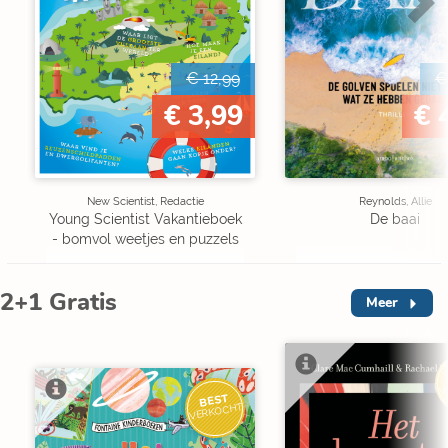
€ 12,99
€
€ 3,99
€ 
New Scientist, Redactie
Reynolds, Allie
Young Scientist Vakantieboek
De baai
- bomvol weetjes en puzzels
2+1 Gratis
Meer
V
BEST
VERKOCHT