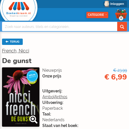
Inloggen
Boeken
kraam.nl
CATEGORIE
Stapel op voordeel
0
TERUG
French, Nicci
De gunst
Nieuwprijs
€ 23,99
€ 6,99
NIEUW
Onze prijs
BINNEN
Uitgeverij:
Ambo|Anthos
Uitvoering:
Paperback
Taal:
Nederlands
Staat van het boek: