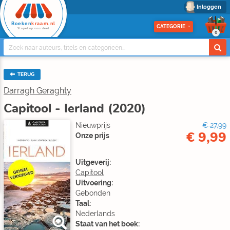
Inloggen
Boeken
kraam.nl
CATEGORIE
Stapel op voordeel
0
TERUG
Darragh Geraghty
Capitool - Ierland (2020)
Nieuwprijs
€ 27,99
€ 9,99
Onze prijs
Uitgeverij:
Capitool
Uitvoering:
Gebonden
Taal:
Nederlands
Staat van het boek: