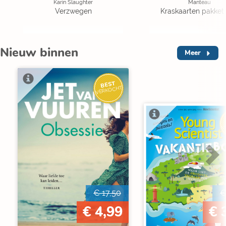
Karin Slaughter
Manteau
Verzwegen
Kraskaarten pakket 
Nieuw binnen
Meer
BEST
VERKOCHT
V
€ 17,50
€
€ 4,99
€ 