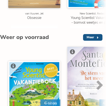
van Vuuren, Jet
New Scientist, Redact
Obsessie
Young Scientist Vakan
- bomvol weetjes en p
Weer op voorraad
Meer
V
BEST
VERKOCHT
€ 12,99
€