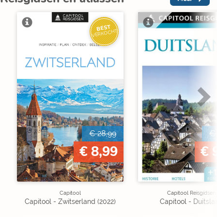
BEST
VERKOCHT
€ 28,99
€
€ 8,99
€ 
Capitool
Capitool Reisgidsen
Capitool - Zwitserland (2022)
Capitool - Duitsla