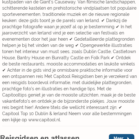
kustpaden van de Giant’s Causeway. Van filmische landschappen,
schitterende kastelen en prehistorische vindplaatsen tot populaire
sportevenementen, traditionele muziek en de nieuwe regionale
keuken: deze gids toont je de parels van Ierland. ✔ Dankzij de
prachtige fotografie waan je jezelf al op je bestemming ✔ In het
jaaroverzicht van Ierland vind je een selectie van festivals en
evenementen door het jaar heen ✔ Gedetailleerde plattegronden
helpen je bij het vinden van de weg ✔ Opengewerkte illustraties
tonen het interieur van must sees, zoals Dublin Castle, Castletown
House, Bantry House en Bunratty Castle en Folk Park ✔ Ontdek
de beste restaurants, mooiste accommodaties en leukste winkels
✔ Achter in de gids vind je onmisbare praktische informatie voor
een ontspannen reis Met Capitool Reisgidsen ben je verzekerd van
een reisgids boordevol informatie, met duidelijke plattegronden,
prachtige foto’s en illustraties en handige tips. Met de
Capitooltips geniet je van de mooiste uitzichten, maak je de beste
vakantiefoto’s en ontdek je de bijzonderste plekjes. Jouw mooiste
reis begint hier! Andere titels die wellicht interessant zijn: ✔
Capitool Top 10 Dublin & Ierland Neem voor alle bestemmingen
een kijkje op www.capitool.nl.
Reisgidsen en atlassen
Meer