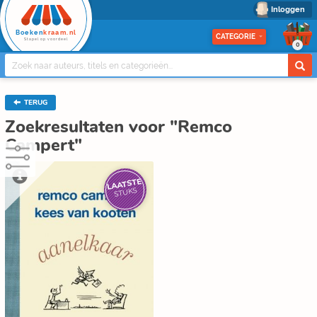
Inloggen
Boeken
kraam.nl
CATEGORIE
Stapel op voordeel
0
TERUG
Zoekresultaten voor "Remco
Campert"
LAATSTE
STUKS