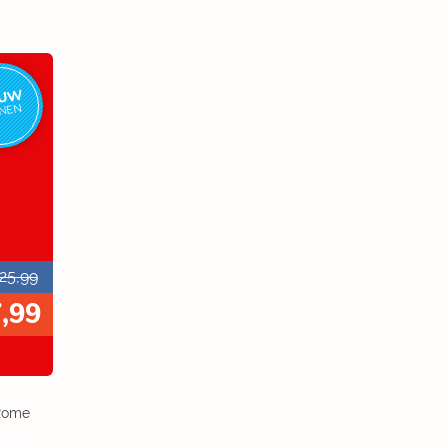
EUW
NNEN
25,99
7,99
 Rome