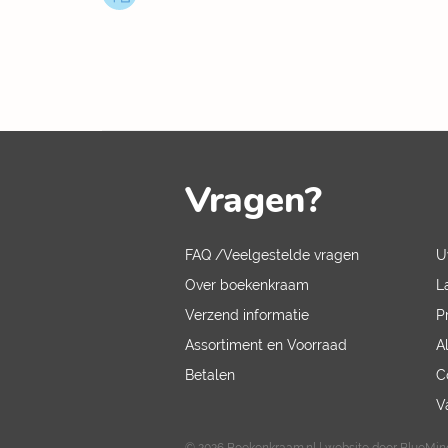
Vragen?
FAQ /Veelgestelde vragen
U
Over boekenkraam
L
Verzend informatie
P
Assortiment en Voorraad
A
Betalen
C
V