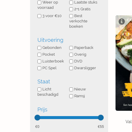
Weer op
Laatste stuks
voorraad
2+1 Gratis
3 voor €10
Best
verkochte
boeken
Uitvoering
Gebonden
Paperback
Pocket
Overig
Luisterboek
DVD
PC Spel
Dwarsligger
Staat
Licht
Nieuw
beschadigd
Ramsj
Prijs
Val
0
55