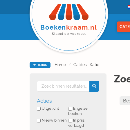
Boeken
kraam.nl
CATE
Stapel op voordeel
Home
Caldesi, Katie
TERUG
Zoe
Acties
Uitgelicht
Engelse
boeken
Nieuw binnen
In prijs
verlaagd