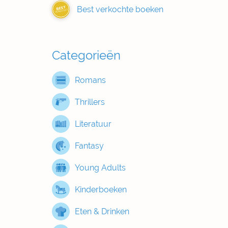
Best verkochte boeken
BEST
VERKOCHT
Categorieën
Romans
Thrillers
Literatuur
Fantasy
Young Adults
Kinderboeken
Eten & Drinken