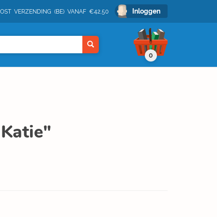
Inloggen
POST VERZENDING (BE) VANAF €42,50
0
 Katie"