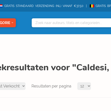
GRATIS STANDAARD VERZENDING (NL) VANAF €37,50
GRATIS B
GORIE
kresultaten voor "Caldesi,
Resultaten per pagina