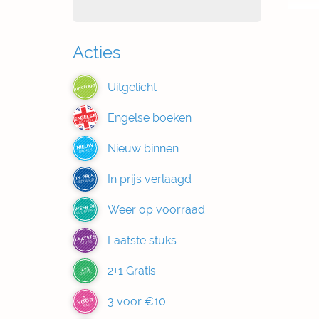
Acties
Uitgelicht
UITGELICHT
Engelse boeken
ENGELSE
BOEKEN
Nieuw binnen
NIEUW
BINNEN
In prijs verlaagd
IN PRIJS
VERLAAGD
Weer op voorraad
WEER OP
VOORRAAD
Laatste stuks
LAATSTE
STUKS
2+1 Gratis
2+1
GRATIS
3
3 voor €10
VOOR
€10