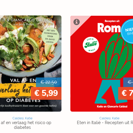
NI
BI
€ 22,50
€ 
€ 5,99
€ 
Caldesi, Katie
Caldesi, Katie
 af en verlaag het risico op
Eten in Italië - Recepten uit
diabetes